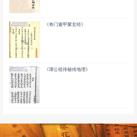
《奇门遁甲聚玄经》
《谭公祖传秘传地理》