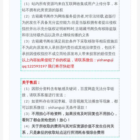
（1）站内所有资源均来自互联网收集或用户上传分享，本
站不拥有此类资源的版权
（2）古籍藏书阁作为网络服务提供者,对非法转载,盗版行
为的发生不具备充分监控能力.但是当版权拥有者提出侵权
指控并出示充分版权证明材料时,古籍藏书阁负有移除盗版
和非法转载作品以及停止继续传播的义务
（3）古籍藏书阁在满足前款条件下采取移除等相应措施后
不为此向原发布人承担违约责任或其他法律责任，包括不
承担因侵权指控不成立而给原发布人带来损害的赔偿责任
以上内容如果侵犯了你的权益，请联系微信：yishanguji
qq:122593197 我们将尽快处理
关于售后：
（1）因部分资料含有敏感关键词，百度网盘无法分享链
接，请联系客服进行发送；
（2）如资料存在张冠李戴、语音视频无法播放等现象，都
可以联系微信：yishanguji 无条件退款！
（3）
不用担心不给资料，如果没有及时回复也不用担心，
看到了都会发给您的！放心！
（4）
关于所收取的费用与其对应资源价值不发生任何关
系，只是象征的收取站点运行所消耗各项综合费用