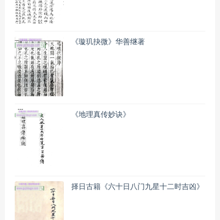
《璇玑抉微》华善继著
《地理真传妙诀》
择日古籍《六十日八门九星十二时吉凶》