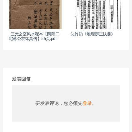
_三元玄空风水秘本【阴阳二
沈竹礽《地理辨正抉要》
宅蒋公衣钵真传】56页.pdf
发表回复
要发表评论，您必须先
登录
。