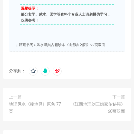
温馨提示：
部分玄学、武术、医学等资料非专业人士请勿模仿学习，
仅供参考！
古籍藏书阁
»
风水堪舆古籍珍本《山形吉凶图》92页双面
分享到：
上一篇
下一篇
地理风水《搜地灵》原色 77
《江西地理刘三姐家传秘籍》
页
60页双面