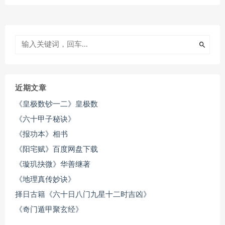
近期文章
《皇极数钞一二》皇极数
《六十甲子秘诀》
《报功本》相书
《阳宅赋》百度网盘下载
《璇玑抉微》华善继著
《地理真传妙诀》
择日古籍《六十日八门九星十二时吉凶》
《奇门遁甲聚玄经》