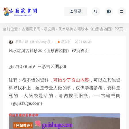
登录
当前位置：
古籍藏书阁
易玄阁
风水堪舆古籍珍本《山形吉凶图》92页双面
>
>
易善古籍（微:yishanguji）
易玄阁
2026-05-31
风水堪舆古籍珍本《山形吉凶图》92页双面
gfs21078569 三形吉凶图.pdf
注释：很不错的资料，
可惜
少了亥山内容
，可以在其他资
料寻找补上，这是专业人做的事，仅供学者参考，资料是
死的，人脑袋是活的，请勿按照旧搬。——古籍书阁
（gujishuge.com）