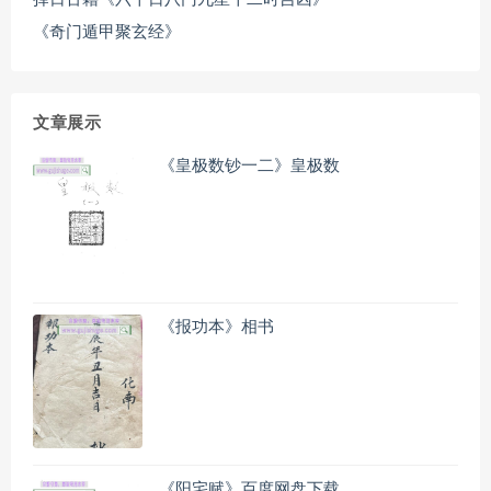
《奇门遁甲聚玄经》
文章展示
《皇极数钞一二》皇极数
《报功本》相书
《阳宅赋》百度网盘下载