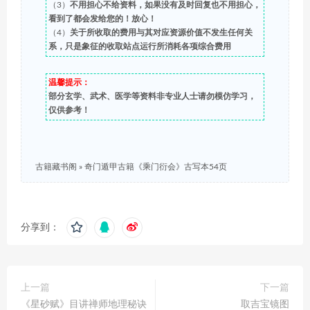
（3）
不用担心不给资料，如果没有及时回复也不用担心，
看到了都会发给您的！放心！
（4）
关于所收取的费用与其对应资源价值不发生任何关
系，只是象征的收取站点运行所消耗各项综合费用
温馨提示：
部分玄学、武术、医学等资料非专业人士请勿模仿学习，
仅供参考！
古籍藏书阁
»
奇门遁甲古籍《乘门衍会》古写本54页
分享到：
上一篇
下一篇
《星砂赋》目讲禅师地理秘诀
取吉宝镜图