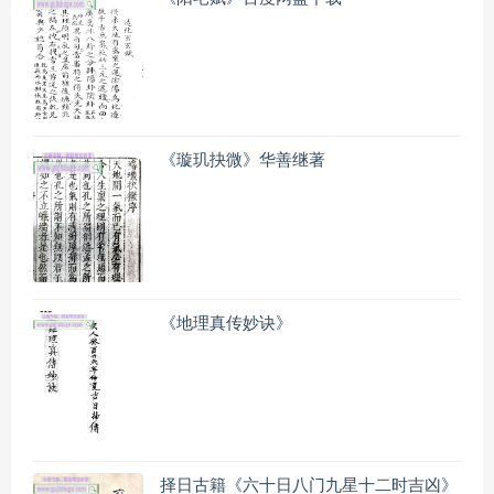
《璇玑抉微》华善继著
《地理真传妙诀》
择日古籍《六十日八门九星十二时吉凶》