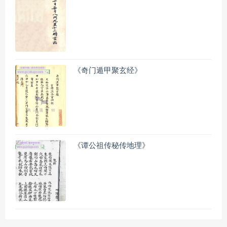
《奇门遁甲聚玄经》
《谭公祖传秘传地理》