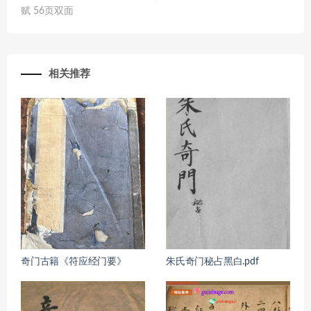
赋 56页双面
相关推荐
奇门古籍《符应经门要》
朱氏奇门秘占黑白.pdf