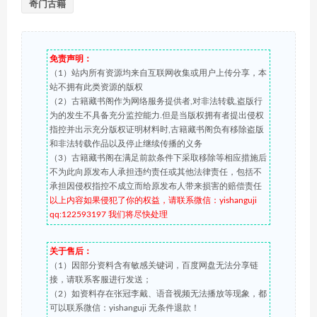
奇门古籍
免责声明：
（1）站内所有资源均来自互联网收集或用户上传分享，本
站不拥有此类资源的版权
（2）古籍藏书阁作为网络服务提供者,对非法转载,盗版行
为的发生不具备充分监控能力.但是当版权拥有者提出侵权
指控并出示充分版权证明材料时,古籍藏书阁负有移除盗版
和非法转载作品以及停止继续传播的义务
（3）古籍藏书阁在满足前款条件下采取移除等相应措施后
不为此向原发布人承担违约责任或其他法律责任，包括不
承担因侵权指控不成立而给原发布人带来损害的赔偿责任
以上内容如果侵犯了你的权益，请联系微信：yishanguji
qq:122593197 我们将尽快处理
关于售后：
（1）因部分资料含有敏感关键词，百度网盘无法分享链
接，请联系客服进行发送；
（2）如资料存在张冠李戴、语音视频无法播放等现象，都
可以联系微信：yishanguji 无条件退款！