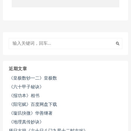
近期文章
《皇极数钞一二》皇极数
《六十甲子秘诀》
《报功本》相书
《阳宅赋》百度网盘下载
《璇玑抉微》华善继著
《地理真传妙诀》
择日古籍《六十日八门九星十二时吉凶》