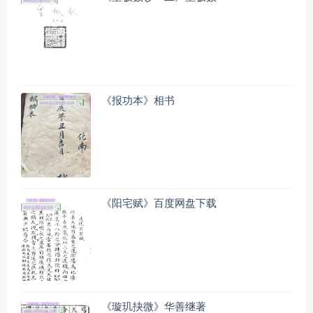
《报功本》相书
《阳宅赋》百度网盘下载
《璇玑抉微》华善继著