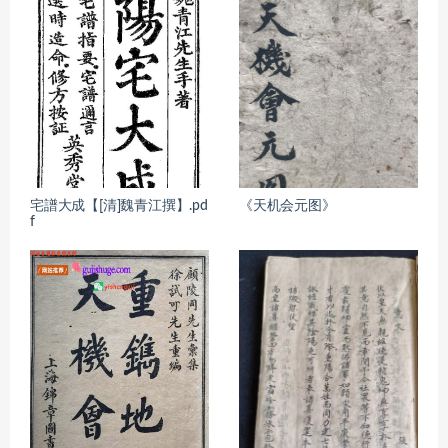
宅譜大成【[清]魏青江撰】.pd
《天机会元图》
f