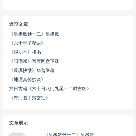
近期文章
《皇极数钞一二》皇极数
《六十甲子秘诀》
《报功本》相书
《阳宅赋》百度网盘下载
《璇玑抉微》华善继著
《地理真传妙诀》
择日古籍《六十日八门九星十二时吉凶》
《奇门遁甲聚玄经》
文章展示
《皇极数钞一二》皇极数