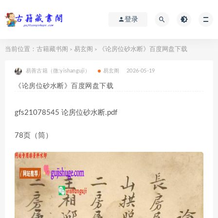
登录
当前位置：
古籍藏书阁
易玄阁
《论房位砂水断》百度网盘下载
>
>
易善古籍（微:yishanguji）
易玄阁
2026-05-19
《论房位砂水断》百度网盘下载
gfs21078545 论房位砂水断.pdf
78页（筒）