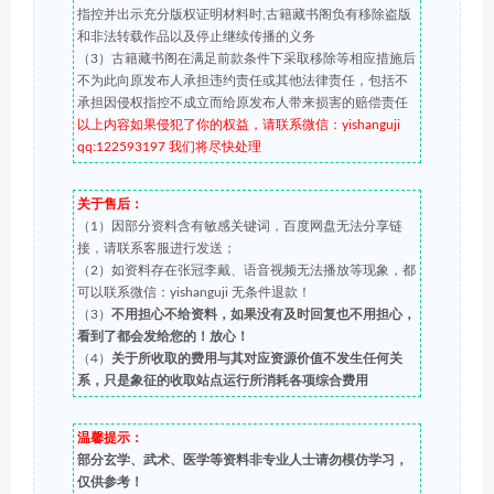
指控并出示充分版权证明材料时,古籍藏书阁负有移除盗版
和非法转载作品以及停止继续传播的义务
（3）古籍藏书阁在满足前款条件下采取移除等相应措施后
不为此向原发布人承担违约责任或其他法律责任，包括不
承担因侵权指控不成立而给原发布人带来损害的赔偿责任
以上内容如果侵犯了你的权益，请联系微信：yishanguji
qq:122593197 我们将尽快处理
关于售后：
（1）因部分资料含有敏感关键词，百度网盘无法分享链
接，请联系客服进行发送；
（2）如资料存在张冠李戴、语音视频无法播放等现象，都
可以联系微信：yishanguji 无条件退款！
（3）
不用担心不给资料，如果没有及时回复也不用担心，
看到了都会发给您的！放心！
（4）
关于所收取的费用与其对应资源价值不发生任何关
系，只是象征的收取站点运行所消耗各项综合费用
温馨提示：
部分玄学、武术、医学等资料非专业人士请勿模仿学习，
仅供参考！