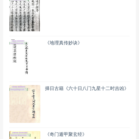
《地理真传妙诀》
择日古籍《六十日八门九星十二时吉凶》
《奇门遁甲聚玄经》