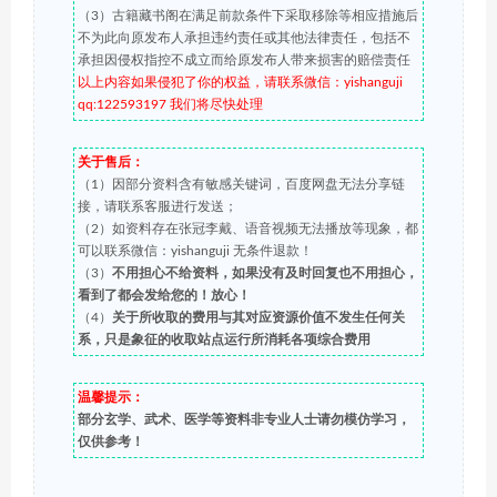
（3）古籍藏书阁在满足前款条件下采取移除等相应措施后
不为此向原发布人承担违约责任或其他法律责任，包括不
承担因侵权指控不成立而给原发布人带来损害的赔偿责任
以上内容如果侵犯了你的权益，请联系微信：yishanguji
qq:122593197 我们将尽快处理
关于售后：
（1）因部分资料含有敏感关键词，百度网盘无法分享链
接，请联系客服进行发送；
（2）如资料存在张冠李戴、语音视频无法播放等现象，都
可以联系微信：yishanguji 无条件退款！
（3）
不用担心不给资料，如果没有及时回复也不用担心，
看到了都会发给您的！放心！
（4）
关于所收取的费用与其对应资源价值不发生任何关
系，只是象征的收取站点运行所消耗各项综合费用
温馨提示：
部分玄学、武术、医学等资料非专业人士请勿模仿学习，
仅供参考！