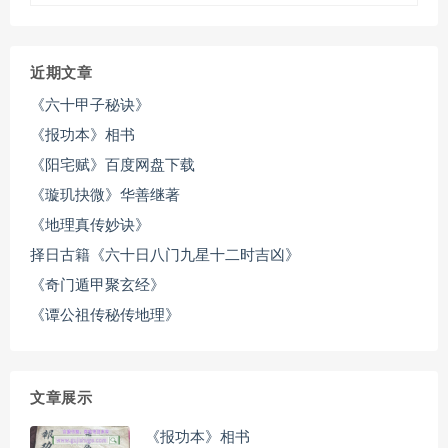
近期文章
《六十甲子秘诀》
《报功本》相书
《阳宅赋》百度网盘下载
《璇玑抉微》华善继著
《地理真传妙诀》
择日古籍《六十日八门九星十二时吉凶》
《奇门遁甲聚玄经》
《谭公祖传秘传地理》
文章展示
《报功本》相书