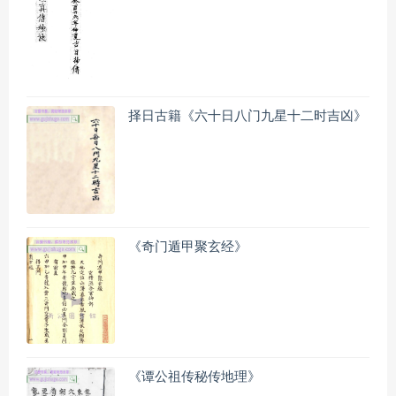
择日古籍《六十日八门九星十二时吉凶》
《奇门遁甲聚玄经》
《谭公祖传秘传地理》