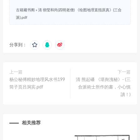
古籍藏书阁
»
清 彻莹和尚(四明老僧) 《绘图地理直指原真》(三合
派).pdf
分享到：
上一篇
下一篇
杨公秘傅精妙地理风水书199
清 熊起磻 《堪舆洩秘》- (三
筒子页吕洞宾.pdf
合派術士所作的書，小心慎
讀！)
相关推荐