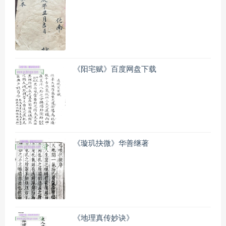
《阳宅赋》百度网盘下载
《璇玑抉微》华善继著
《地理真传妙诀》