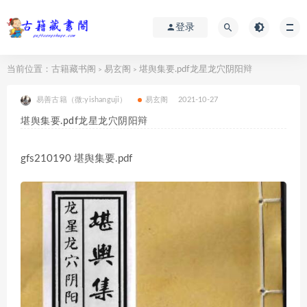
登录
当前位置：
古籍藏书阁
易玄阁
堪舆集要.pdf龙星龙穴阴阳辩
>
>
易善古籍（微:yishanguji）
易玄阁
2021-10-27
堪舆集要.pdf龙星龙穴阴阳辩
gfs210190 堪舆集要.pdf