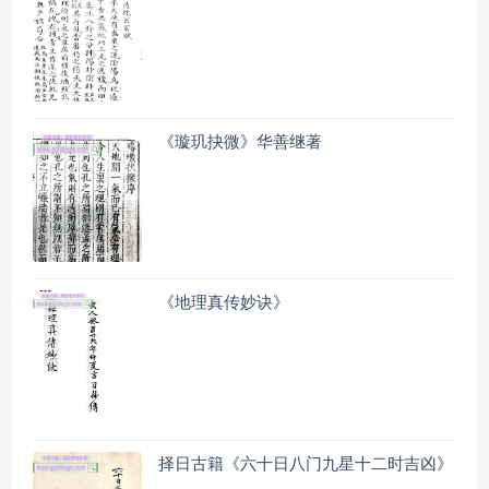
《璇玑抉微》华善继著
《地理真传妙诀》
择日古籍《六十日八门九星十二时吉凶》