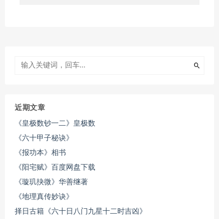
近期文章
《皇极数钞一二》皇极数
《六十甲子秘诀》
《报功本》相书
《阳宅赋》百度网盘下载
《璇玑抉微》华善继著
《地理真传妙诀》
择日古籍《六十日八门九星十二时吉凶》