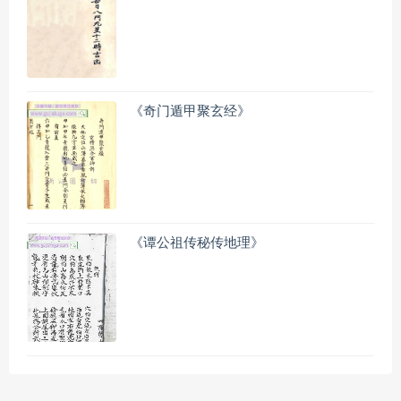
《奇门遁甲聚玄经》
《谭公祖传秘传地理》