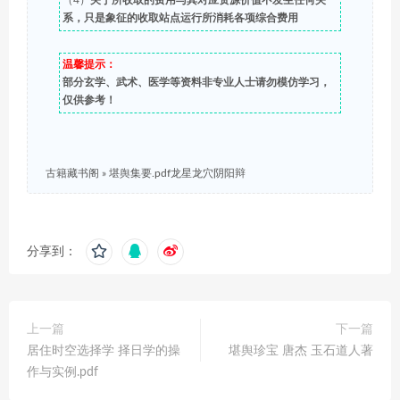
（4）
关于所收取的费用与其对应资源价值不发生任何关
系，只是象征的收取站点运行所消耗各项综合费用
温馨提示：
部分玄学、武术、医学等资料非专业人士请勿模仿学习，
仅供参考！
古籍藏书阁
»
堪舆集要.pdf龙星龙穴阴阳辩
分享到：
上一篇
下一篇
居住时空选择学 择日学的操
堪舆珍宝 唐杰 玉石道人著
作与实例.pdf