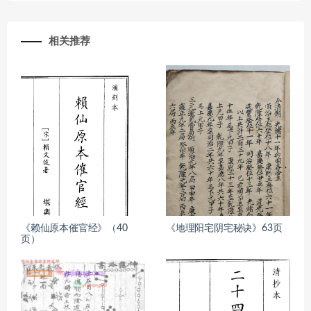
相关推荐
《赖仙原本催官经》（40
《地理阳宅阴宅秘诀》63页
页）