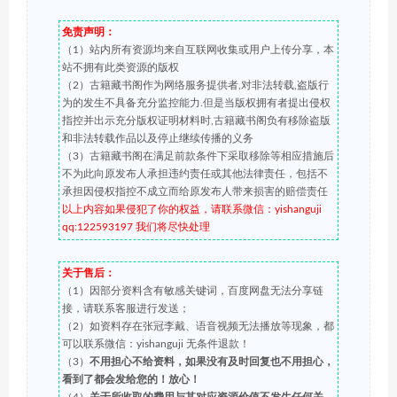
免责声明：
（1）站内所有资源均来自互联网收集或用户上传分享，本
站不拥有此类资源的版权
（2）古籍藏书阁作为网络服务提供者,对非法转载,盗版行
为的发生不具备充分监控能力.但是当版权拥有者提出侵权
指控并出示充分版权证明材料时,古籍藏书阁负有移除盗版
和非法转载作品以及停止继续传播的义务
（3）古籍藏书阁在满足前款条件下采取移除等相应措施后
不为此向原发布人承担违约责任或其他法律责任，包括不
承担因侵权指控不成立而给原发布人带来损害的赔偿责任
以上内容如果侵犯了你的权益，请联系微信：yishanguji
qq:122593197 我们将尽快处理
关于售后：
（1）因部分资料含有敏感关键词，百度网盘无法分享链
接，请联系客服进行发送；
（2）如资料存在张冠李戴、语音视频无法播放等现象，都
可以联系微信：yishanguji 无条件退款！
（3）
不用担心不给资料，如果没有及时回复也不用担心，
看到了都会发给您的！放心！