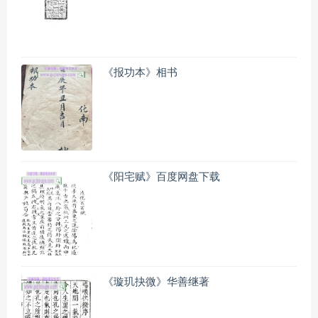
《报功本》相书
《阳宅赋》百度网盘下载
《璇玑抉微》华善继著