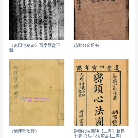
《论阳宅秘诀》百度网盘下
趋避分金通书
载
《地理宝监歌》
巒頭心法圖訣【二卷】蔡麟
士著 峦头心法图诀 [二卷]