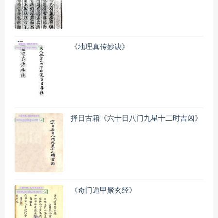
《地理真传妙诀》
择日古籍《六十日八门九星十二时吉凶》
《奇门遁甲聚玄经》