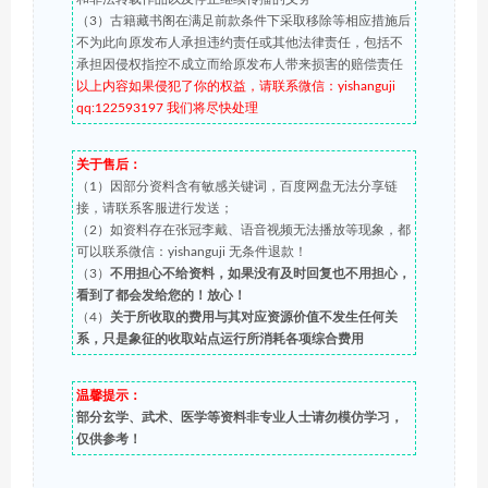
（3）古籍藏书阁在满足前款条件下采取移除等相应措施后
不为此向原发布人承担违约责任或其他法律责任，包括不
承担因侵权指控不成立而给原发布人带来损害的赔偿责任
以上内容如果侵犯了你的权益，请联系微信：yishanguji
qq:122593197 我们将尽快处理
关于售后：
（1）因部分资料含有敏感关键词，百度网盘无法分享链
接，请联系客服进行发送；
（2）如资料存在张冠李戴、语音视频无法播放等现象，都
可以联系微信：yishanguji 无条件退款！
（3）
不用担心不给资料，如果没有及时回复也不用担心，
看到了都会发给您的！放心！
（4）
关于所收取的费用与其对应资源价值不发生任何关
系，只是象征的收取站点运行所消耗各项综合费用
温馨提示：
部分玄学、武术、医学等资料非专业人士请勿模仿学习，
仅供参考！