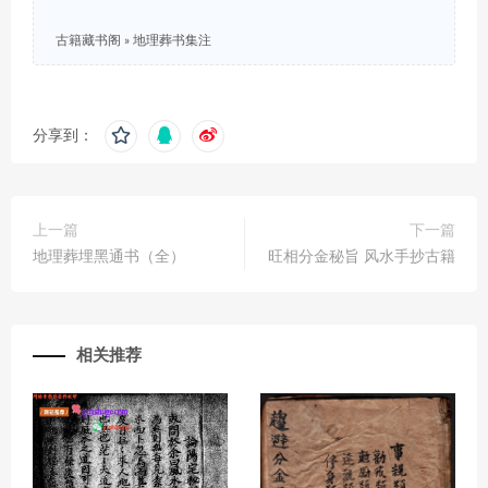
古籍藏书阁
»
地理葬书集注
分享到：
上一篇
下一篇
地理葬埋黑通书（全）
旺相分金秘旨 风水手抄古籍
相关推荐