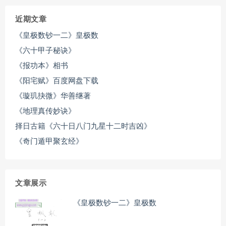
近期文章
《皇极数钞一二》皇极数
《六十甲子秘诀》
《报功本》相书
《阳宅赋》百度网盘下载
《璇玑抉微》华善继著
《地理真传妙诀》
择日古籍《六十日八门九星十二时吉凶》
《奇门遁甲聚玄经》
文章展示
《皇极数钞一二》皇极数