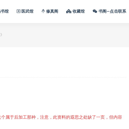
书馆
医武馆
修真阁
收藏馆
书阁—点击联系
法》
》
这个属于后加工那种，注意，此资料的遐思之处缺了一页，但内容