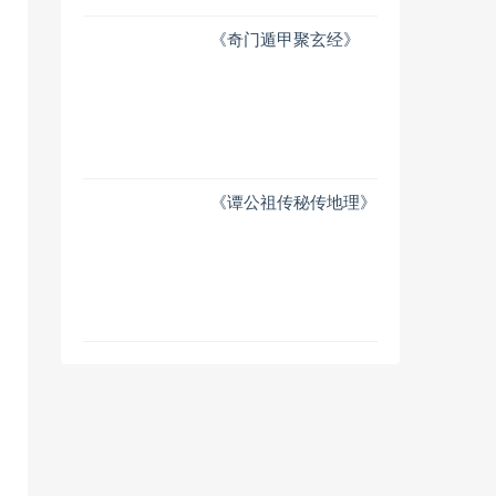
《奇门遁甲聚玄经》
《谭公祖传秘传地理》