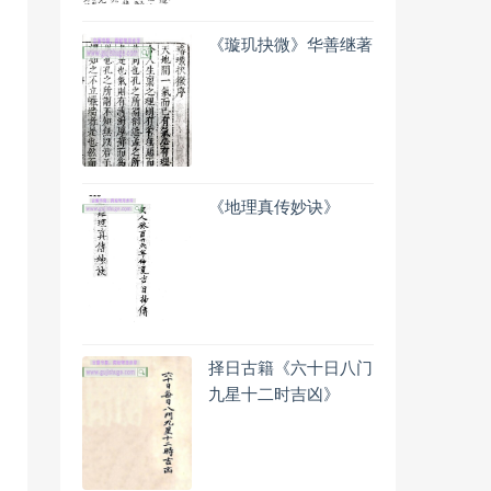
《璇玑抉微》华善继著
《地理真传妙诀》
择日古籍《六十日八门
九星十二时吉凶》