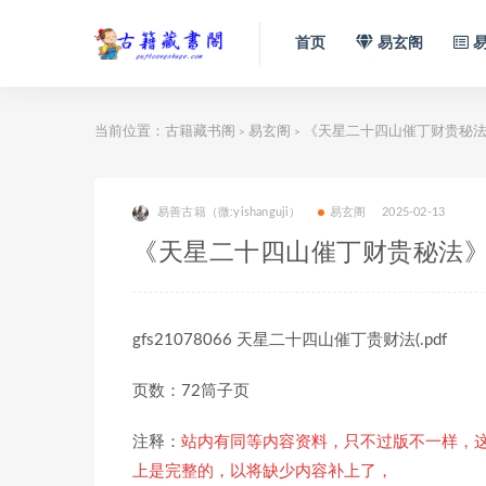
首页
易玄阁
易
当前位置：
古籍藏书阁
易玄阁
《天星二十四山催丁财贵秘
>
>
易善古籍（微:yishanguji）
易玄阁
2025-02-13
《天星二十四山催丁财贵秘法
gfs21078066 天星二十四山催丁贵财法(.pdf
页数：72筒子页
注释：
站内有同等内容资料，只不过版不一样，
上是完整的，以将缺少内容补上了，