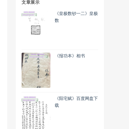
文章展示
《皇极数钞一二》皇极
数
《报功本》相书
《阳宅赋》百度网盘下
载