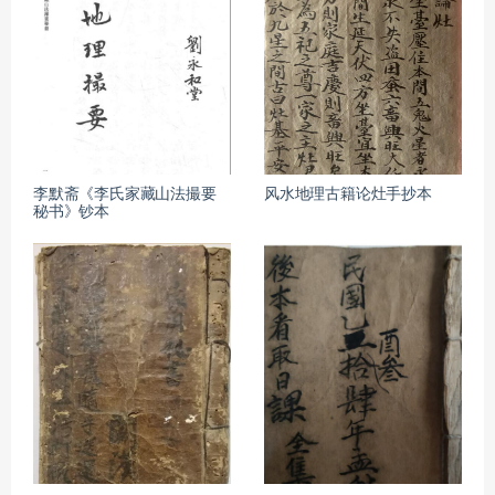
李默斋《李氏家藏山法撮要
风水地理古籍论灶手抄本
秘书》钞本