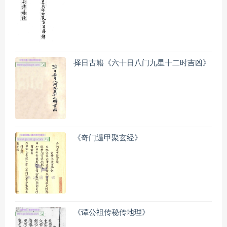
择日古籍《六十日八门九星十二时吉凶》
《奇门遁甲聚玄经》
《谭公祖传秘传地理》