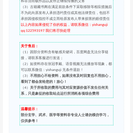
和非法转载作品以及停止继续传播的义务
（3）古籍藏书阁在满足前款条件下采取移除等相应措施后
不为此向原发布人承担违约责任或其他法律责任，包括不
承担因侵权指控不成立而给原发布人带来损害的赔偿责任
以上内容如果侵犯了你的权益，请联系微信：yishanguji
qq:122593197 我们将尽快处理
关于售后：
（1）因部分资料含有敏感关键词，百度网盘无法分享链
接，请联系客服进行发送；
（2）如资料存在张冠李戴、语音视频无法播放等现象，都
可以联系微信：yishanguji 无条件退款！
（3）
不用担心不给资料，如果没有及时回复也不用担心，
看到了都会发给您的！放心！
（4）
关于所收取的费用与其对应资源价值不发生任何关
系，只是象征的收取站点运行所消耗各项综合费用
温馨提示：
部分玄学、武术、医学等资料非专业人士请勿模仿学习，
仅供参考！