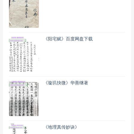
《阳宅赋》百度网盘下载
《璇玑抉微》华善继著
《地理真传妙诀》