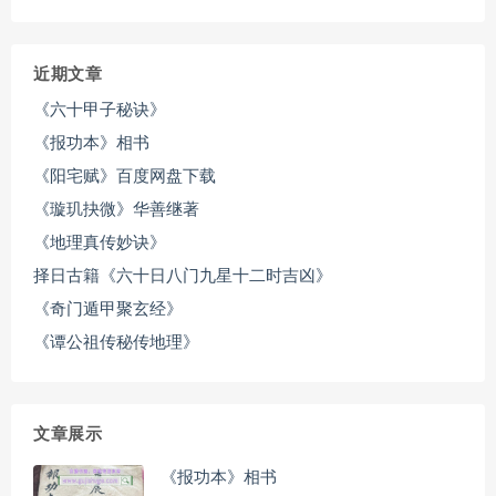
近期文章
《六十甲子秘诀》
《报功本》相书
《阳宅赋》百度网盘下载
《璇玑抉微》华善继著
《地理真传妙诀》
择日古籍《六十日八门九星十二时吉凶》
《奇门遁甲聚玄经》
《谭公祖传秘传地理》
文章展示
《报功本》相书