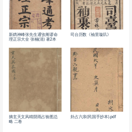
新鐫神峰张先生通攷阐谬命
司台历数《袖里璇玑》
理正宗大全 张楠(清) 著2本
摘玄天文风晴阴雨占验图总
卦占六亲(民国手抄本).pdf
略 二卷