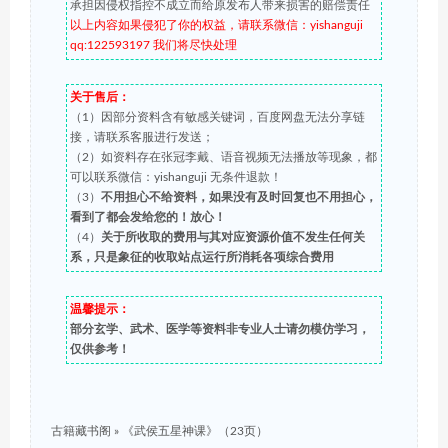
承担因侵权指控不成立而给原发布人带来损害的赔偿责任
以上内容如果侵犯了你的权益，请联系微信：yishanguji
qq:122593197 我们将尽快处理
关于售后：
（1）因部分资料含有敏感关键词，百度网盘无法分享链
接，请联系客服进行发送；
（2）如资料存在张冠李戴、语音视频无法播放等现象，都
可以联系微信：yishanguji 无条件退款！
（3）
不用担心不给资料，如果没有及时回复也不用担心，
看到了都会发给您的！放心！
（4）
关于所收取的费用与其对应资源价值不发生任何关
系，只是象征的收取站点运行所消耗各项综合费用
温馨提示：
部分玄学、武术、医学等资料非专业人士请勿模仿学习，
仅供参考！
古籍藏书阁
»
《武侯五星神课》（23页）