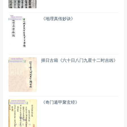
《地理真传妙诀》
择日古籍《六十日八门九星十二时吉凶》
《奇门遁甲聚玄经》