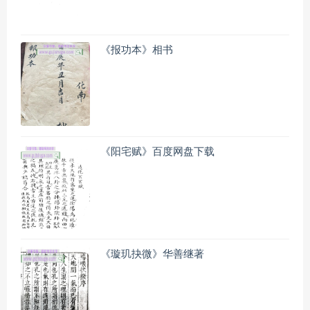
《报功本》相书
《阳宅赋》百度网盘下载
《璇玑抉微》华善继著