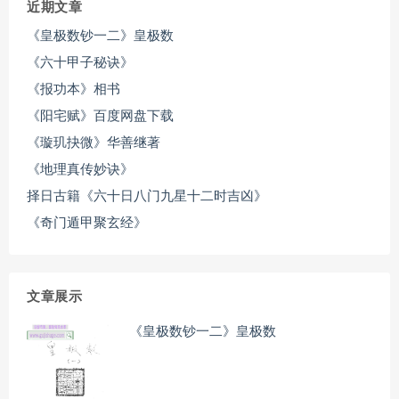
近期文章
《皇极数钞一二》皇极数
《六十甲子秘诀》
《报功本》相书
《阳宅赋》百度网盘下载
《璇玑抉微》华善继著
《地理真传妙诀》
择日古籍《六十日八门九星十二时吉凶》
《奇门遁甲聚玄经》
文章展示
《皇极数钞一二》皇极数