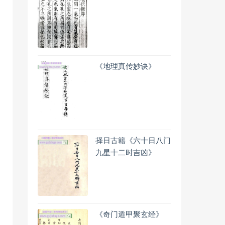
《地理真传妙诀》
择日古籍《六十日八门
九星十二时吉凶》
《奇门遁甲聚玄经》