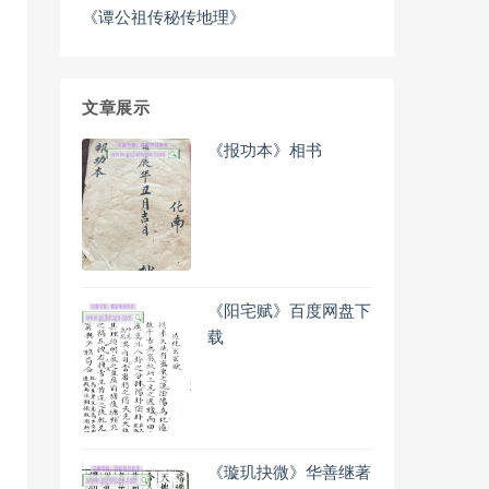
《谭公祖传秘传地理》
文章展示
《报功本》相书
《阳宅赋》百度网盘下
载
《璇玑抉微》华善继著