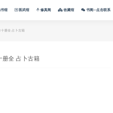
书馆
医武馆
修真阁
收藏馆
书阁—点击联系
本十册全 占卜古籍
十册全 占卜古籍