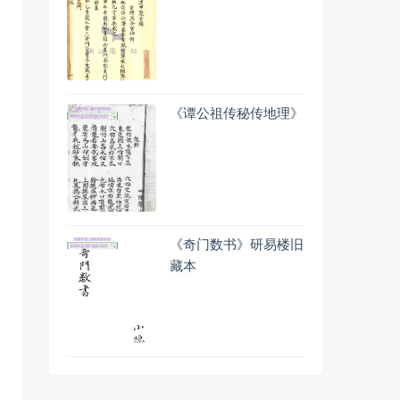
《谭公祖传秘传地理》
《奇门数书》研易楼旧
藏本