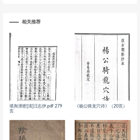
相关推荐
堪舆泄密[清]汪志伊.pdf 279
《杨公骑龙穴诗》（20页）
页