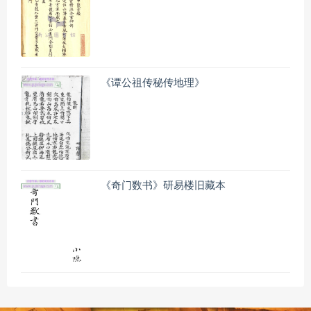
《谭公祖传秘传地理》
《奇门数书》研易楼旧藏本