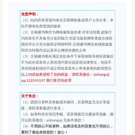
免责声明：
（1）站内所有资源均来自互联网收集或用户上传分享，本
站不拥有此类资源的版权
（2）古籍藏书阁作为网络服务提供者,对非法转载,盗版行
为的发生不具备充分监控能力.但是当版权拥有者提出侵权
指控并出示充分版权证明材料时,古籍藏书阁负有移除盗版
和非法转载作品以及停止继续传播的义务
（3）古籍藏书阁在满足前款条件下采取移除等相应措施后
不为此向原发布人承担违约责任或其他法律责任，包括不
承担因侵权指控不成立而给原发布人带来损害的赔偿责任
以上内容如果侵犯了你的权益，请联系微信：yishanguji
qq:122593197 我们将尽快处理
关于售后：
（1）因部分资料含有敏感关键词，百度网盘无法分享链
接，请联系客服进行发送；
（2）如资料存在张冠李戴、语音视频无法播放等现象，都
可以联系微信：yishanguji 无条件退款！
（3）
不用担心不给资料，如果没有及时回复也不用担心，
看到了都会发给您的！放心！