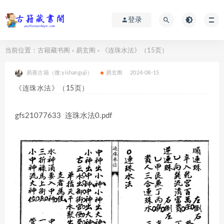
登录
当前位置：
古籍藏书阁
易玄阁
《连珠水法》（15页）
>
>
易善古籍（微:yishanguji）
易玄阁
2024-08-15
《连珠水法》（15页）
gfs21077633 连珠水法0.pdf