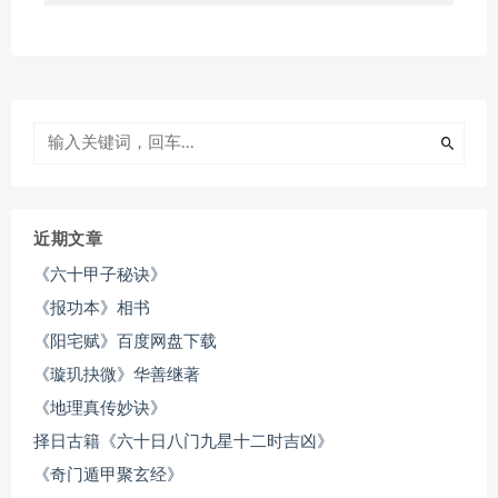
近期文章
《六十甲子秘诀》
《报功本》相书
《阳宅赋》百度网盘下载
《璇玑抉微》华善继著
《地理真传妙诀》
择日古籍《六十日八门九星十二时吉凶》
《奇门遁甲聚玄经》