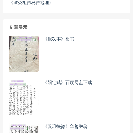
《谭公祖传秘传地理》
文章展示
《报功本》相书
《阳宅赋》百度网盘下载
《璇玑抉微》华善继著