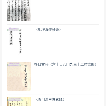
《地理真传妙诀》
择日古籍《六十日八门九星十二时吉凶》
《奇门遁甲聚玄经》