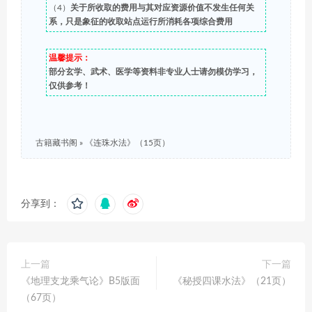
（4）
关于所收取的费用与其对应资源价值不发生任何关
系，只是象征的收取站点运行所消耗各项综合费用
温馨提示：
部分玄学、武术、医学等资料非专业人士请勿模仿学习，
仅供参考！
古籍藏书阁
»
《连珠水法》（15页）
分享到：
上一篇
下一篇
《地理支龙乘气论》B5版面
《秘授四课水法》（21页）
（67页）