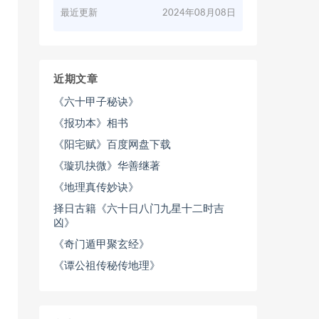
最近更新
2024年08月08日
近期文章
《六十甲子秘诀》
《报功本》相书
《阳宅赋》百度网盘下载
《璇玑抉微》华善继著
《地理真传妙诀》
择日古籍《六十日八门九星十二时吉
凶》
《奇门遁甲聚玄经》
《谭公祖传秘传地理》