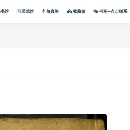
书馆
医武馆
修真阁
收藏馆
书阁—点击联系