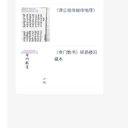
《谭公祖传秘传地理》
《奇门数书》研易楼旧
藏本