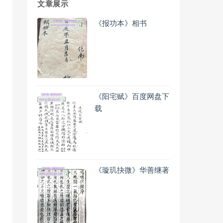
文章展示
《报功本》相书
《阳宅赋》百度网盘下
载
《璇玑抉微》华善继著