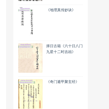
《地理真传妙诀》
择日古籍《六十日八门
九星十二时吉凶》
《奇门遁甲聚玄经》