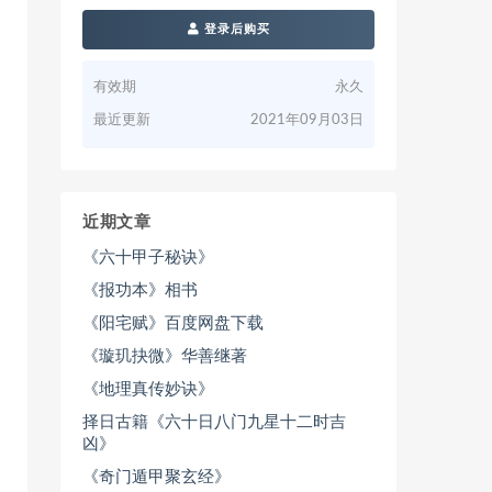
登录后购买
有效期
永久
最近更新
2021年09月03日
近期文章
《六十甲子秘诀》
《报功本》相书
《阳宅赋》百度网盘下载
《璇玑抉微》华善继著
《地理真传妙诀》
择日古籍《六十日八门九星十二时吉
凶》
《奇门遁甲聚玄经》