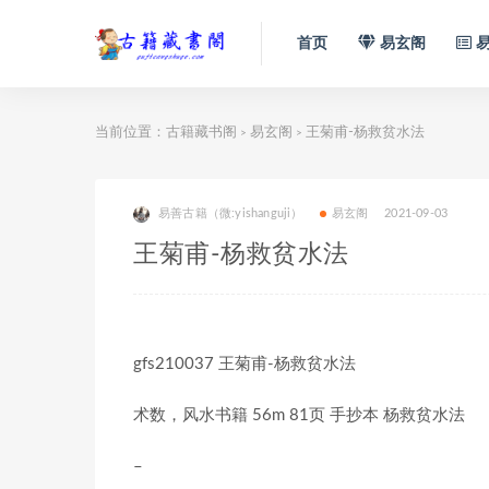
首页
易玄阁
易
当前位置：
古籍藏书阁
易玄阁
王菊甫-杨救贫水法
>
>
易善古籍（微:yishanguji）
易玄阁
2021-09-03
王菊甫-杨救贫水法
gfs210037 王菊甫-杨救贫水法
术数，风水书籍 56m 81页 手抄本 杨救贫水法
–