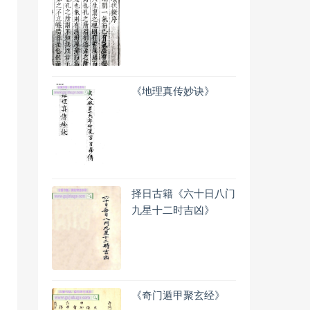
《地理真传妙诀》
择日古籍《六十日八门
九星十二时吉凶》
《奇门遁甲聚玄经》