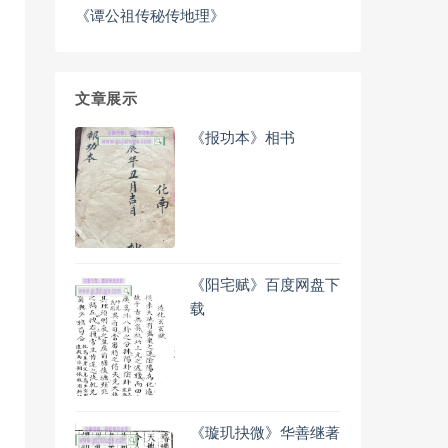
《谭公祖传秘传地理》
文章展示
《报功本》相书
《阳宅赋》百度网盘下
载
《璇玑抉微》华善继著