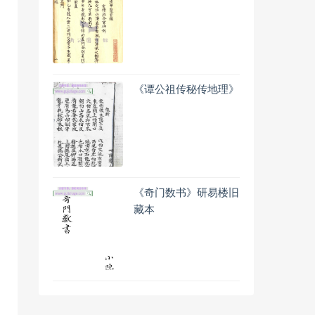
《谭公祖传秘传地理》
《奇门数书》研易楼旧
藏本