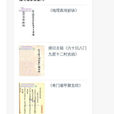
《地理真传妙诀》
择日古籍《六十日八门
九星十二时吉凶》
《奇门遁甲聚玄经》