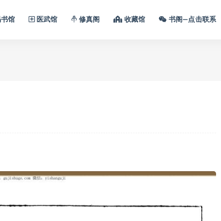
书馆
医武馆
修真阁
收藏馆
书阁—点击联系