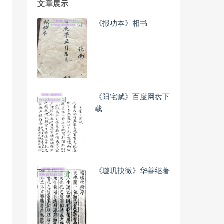
文章展示
《报功本》相书
《阳宅赋》百度网盘下
载
《璇玑抉微》华善继著