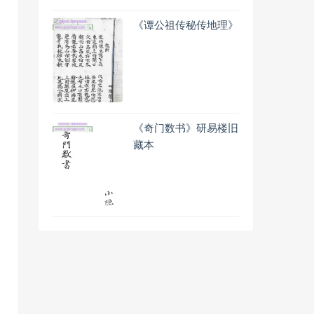
《谭公祖传秘传地理》
《奇门数书》研易楼旧
藏本