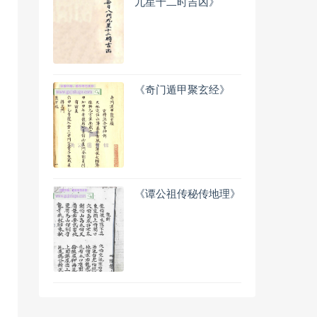
九星十二时吉凶》
《奇门遁甲聚玄经》
《谭公祖传秘传地理》