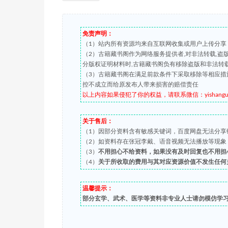
免责声明：
（1）站内所有资源均来自互联网收集或用户上传分享
（2）古籍藏书阁作为网络服务提供者,对非法转载,
分版权证明材料时,古籍藏书阁负有移除盗版和非法转
（3）古籍藏书阁在满足前款条件下采取移除等相应措
控不成立而给原发布人带来损害的赔偿责任
以上内容如果侵犯了你的权益，请联系微信：yishanguji 
关于售后：
（1）因部分资料含有敏感关键词，百度网盘无法分享
（2）如资料存在张冠李戴、语音视频无法播放等现象，都可
（3）
不用担心不给资料，如果没有及时回复也不用担
（4）
关于所收取的费用与其对应资源价值不发生任何
温馨提示：
部分玄学、武术、医学等资料非专业人士请勿模仿学