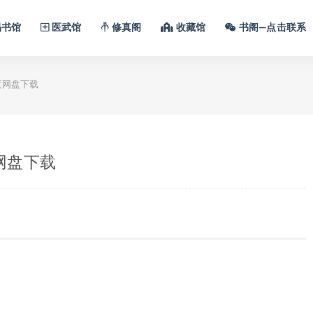
书馆
医武馆
修真阁
收藏馆
书阁—点击联系
百度网盘下载
度网盘下载