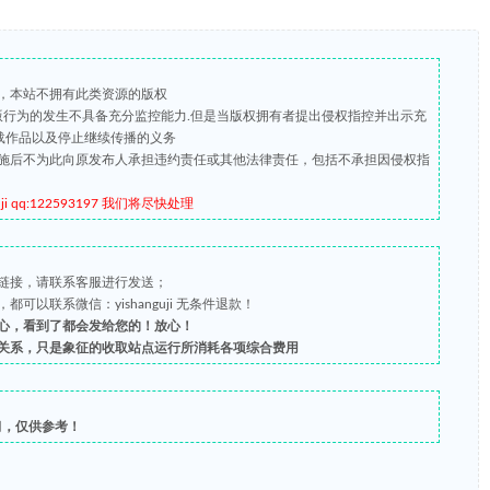
，本站不拥有此类资源的版权
盗版行为的发生不具备充分监控能力.但是当版权拥有者提出侵权指控并出示充
载作品以及停止继续传播的义务
施后不为此向原发布人承担违约责任或其他法律责任，包括不承担因侵权指
qq:122593197 我们将尽快处理
链接，请联系客服进行发送；
以联系微信：yishanguji 无条件退款！
心，看到了都会发给您的！放心！
关系，只是象征的收取站点运行所消耗各项综合费用
习，仅供参考！