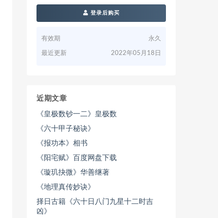
登录后购买
有效期
永久
最近更新
2022年05月18日
近期文章
《皇极数钞一二》皇极数
《六十甲子秘诀》
《报功本》相书
《阳宅赋》百度网盘下载
《璇玑抉微》华善继著
《地理真传妙诀》
择日古籍《六十日八门九星十二时吉
凶》