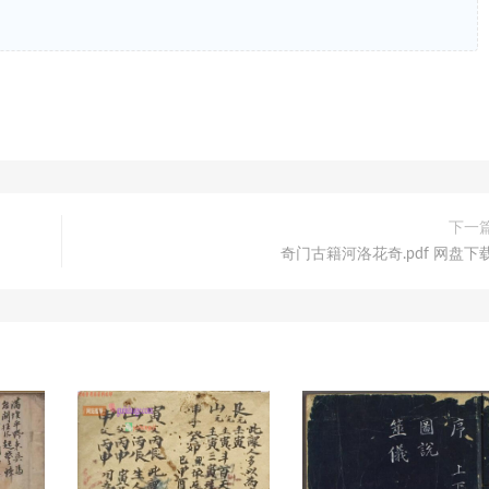
下一
奇门古籍河洛花奇.pdf 网盘下