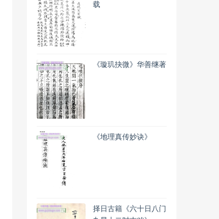
载
《璇玑抉微》华善继著
《地理真传妙诀》
择日古籍《六十日八门