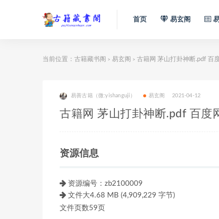
首页
易玄阁
易
当前位置：
古籍藏书阁
易玄阁
古籍网 茅山打卦神断.pdf 
>
>
易善古籍（微:yishanguji）
易玄阁
2021-04-12
古籍网 茅山打卦神断.pdf 百
资源信息
资源编号：zb2100009
文件大4.68 MB (4,909,229 字节)
文件页数59页