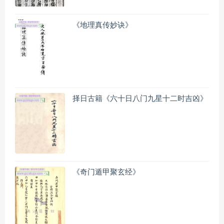
《地理真传妙诀》
择日古籍《六十日八门九星十二时吉凶》
《奇门遁甲聚玄经》