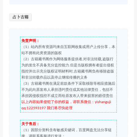
占卜古籍
免责声明：
（1）站内所有资源均来自互联网收集或用户上传分享，本
站不拥有此类资源的版权
（2）古籍藏书阁作为网络服务提供者,对非法转载,盗版行
为的发生不具备充分监控能力.但是当版权拥有者提出侵权
指控并出示充分版权证明材料时,古籍藏书阁负有移除盗版
和非法转载作品以及停止继续传播的义务
（3）古籍藏书阁在满足前款条件下采取移除等相应措施后
不为此向原发布人承担违约责任或其他法律责任，包括不
承担因侵权指控不成立而给原发布人带来损害的赔偿责任
以上内容如果侵犯了你的权益，请联系微信：yishanguji
qq:122593197 我们将尽快处理
关于售后：
（1）因部分资料含有敏感关键词，百度网盘无法分享链
接，请联系客服进行发送；