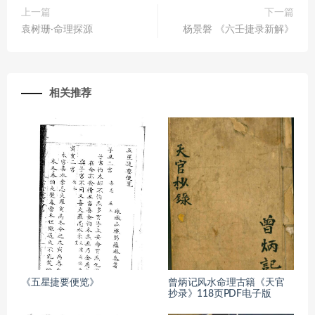
上一篇
下一篇
袁树珊·命理探源
杨景磐 《六壬捷录新解》
相关推荐
《五星捷要便览》
曾炳记风水命理古籍《天官
抄录》118页PDF电子版