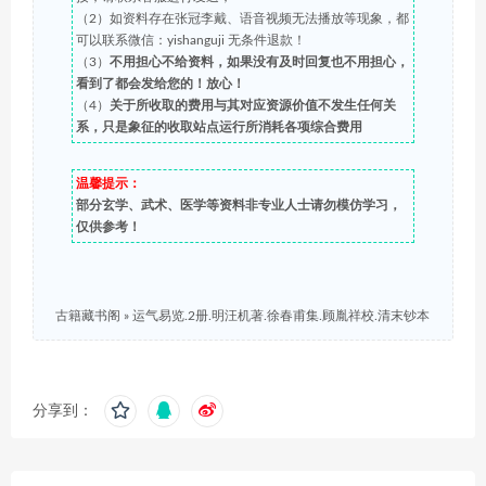
（2）如资料存在张冠李戴、语音视频无法播放等现象，都
可以联系微信：yishanguji 无条件退款！
（3）
不用担心不给资料，如果没有及时回复也不用担心，
看到了都会发给您的！放心！
（4）
关于所收取的费用与其对应资源价值不发生任何关
系，只是象征的收取站点运行所消耗各项综合费用
温馨提示：
部分玄学、武术、医学等资料非专业人士请勿模仿学习，
仅供参考！
古籍藏书阁
»
运气易览.2册.明汪机著.徐春甫集.顾胤祥校.清末钞本
分享到：