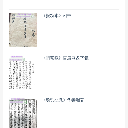
《报功本》相书
《阳宅赋》百度网盘下载
《璇玑抉微》华善继著