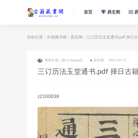
首页
易玄阁
易
当前位置：
古籍藏书阁
易玄阁
三订历法玉堂通书.pdf 择
>
>
易善古籍（微:yishanguji）
易玄阁
2021-04-11
三订历法玉堂通书.pdf 择日
z2100038