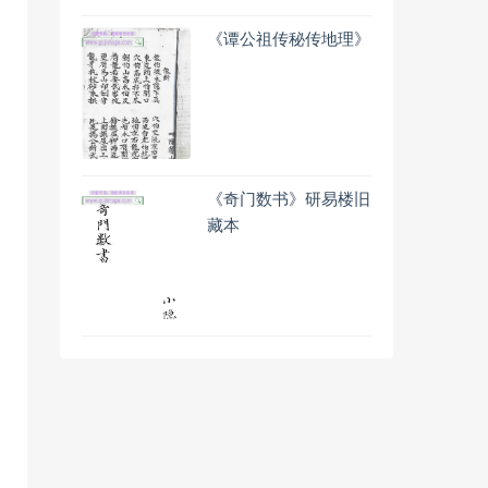
《谭公祖传秘传地理》
《奇门数书》研易楼旧
藏本