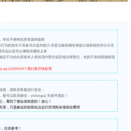
，本站不拥有此类资源的版权
盗版行为的发生不具备充分监控能力.但是当版权拥有者提出侵权指控并出示充
载作品以及停止继续传播的义务
施后不为此向原发布人承担违约责任或其他法律责任，包括不承担因侵权指
qq:122593197 我们将尽快处理
链接，请联系客服进行发送；
以联系微信：yishanguji 无条件退款！
心，看到了都会发给您的！放心！
关系，只是象征的收取站点运行所消耗各项综合费用
习，仅供参考！