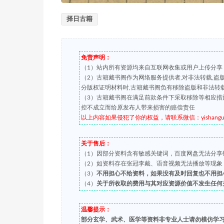
择日古籍
免责声明：
（1）站内所有资源均来自互联网收集或用户上传分享
（2）古籍藏书阁作为网络服务提供者,对非法转载,
分版权证明材料时,古籍藏书阁负有移除盗版和非法转
（3）古籍藏书阁在满足前款条件下采取移除等相应措
控不成立而给原发布人带来损害的赔偿责任
以上内容如果侵犯了你的权益，请联系微信：yishanguji 
关于售后：
（1）因部分资料含有敏感关键词，百度网盘无法分享
（2）如资料存在张冠李戴、语音视频无法播放等现象，都可
（3）
不用担心不给资料，如果没有及时回复也不用担
（4）
关于所收取的费用与其对应资源价值不发生任何
温馨提示：
部分玄学、武术、医学等资料非专业人士请勿模仿学