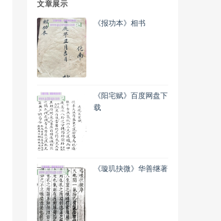
文章展示
《报功本》相书
《阳宅赋》百度网盘下
载
《璇玑抉微》华善继著