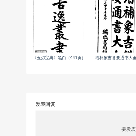
《玉烛宝典》黑白（441页）
增补象吉备要通书大全
发表回复
要发表