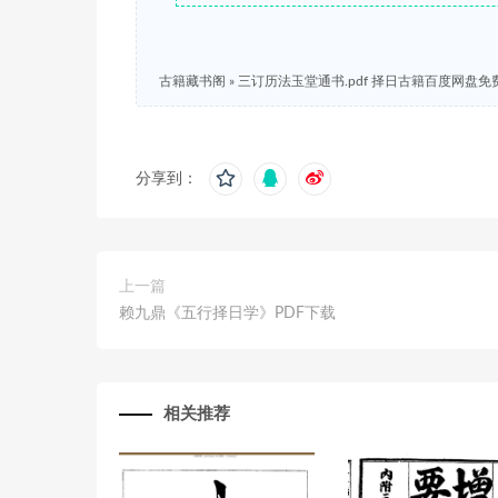
古籍藏书阁
»
三订历法玉堂通书.pdf 择日古籍百度网盘免
分享到：
上一篇
赖九鼎《五行择日学》PDF下载
相关推荐