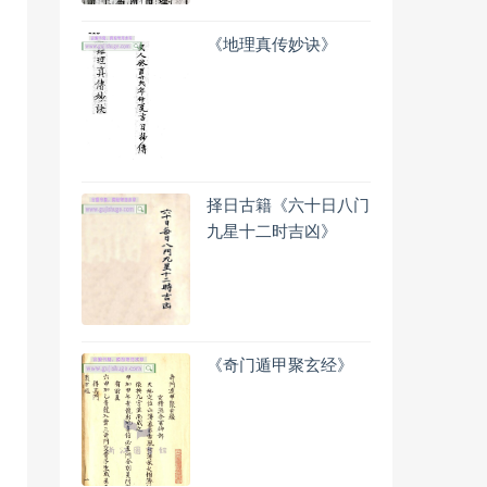
《地理真传妙诀》
择日古籍《六十日八门
九星十二时吉凶》
《奇门遁甲聚玄经》