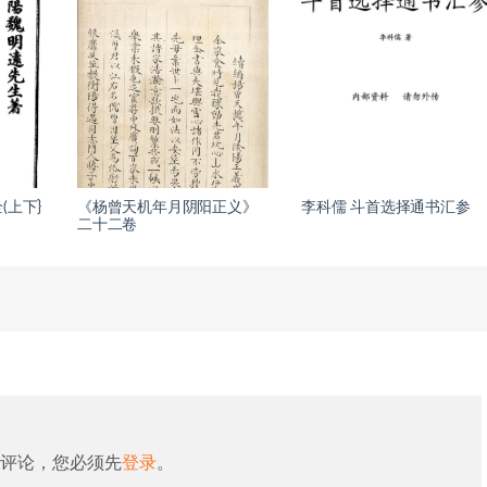
(上下}
《杨曾天机年月阴阳正义》
李科儒 斗首选择通书汇参
二十二卷
评论，您必须先
登录
。