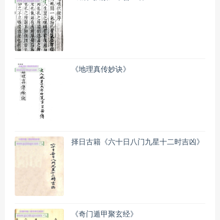
《地理真传妙诀》
择日古籍《六十日八门九星十二时吉凶》
《奇门遁甲聚玄经》