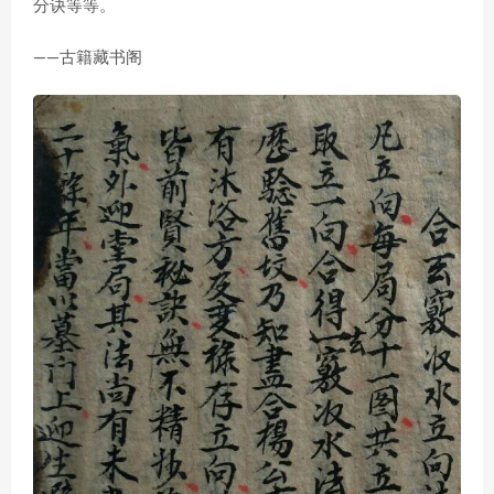
分诀等等。
——古籍藏书阁