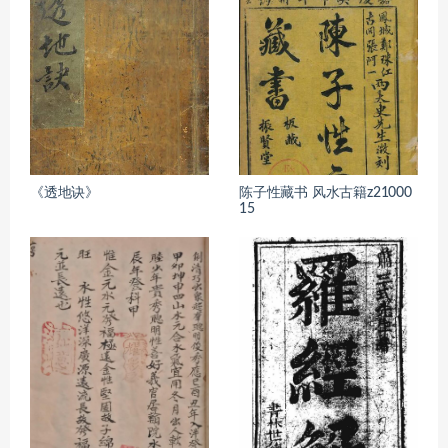
《透地诀》
陈子性藏书 风水古籍z21000
15