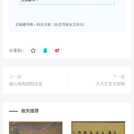
仅供参考！
古籍藏书阁
»
风水古籍《合玄窍收水立向法》
分享到：
上一篇
下一篇
杨公堪舆阴阳法箓
大六壬玄关密锁
相关推荐