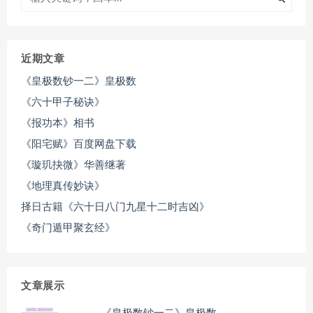
近期文章
《皇极数钞一二》皇极数
《六十甲子秘诀》
《报功本》相书
《阳宅赋》百度网盘下载
《璇玑抉微》华善继著
《地理真传妙诀》
择日古籍《六十日八门九星十二时吉凶》
《奇门遁甲聚玄经》
文章展示