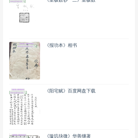
《皇极数钞一二》皇极数
《报功本》相书
《阳宅赋》百度网盘下载
《璇玑抉微》华善继著