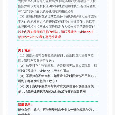
为的发生不具备充分监控能力.但是当版权拥有者提出侵权
指控并出示充分版权证明材料时,古籍藏书阁负有移除盗版
和非法转载作品以及停止继续传播的义务
（3）古籍藏书阁在满足前款条件下采取移除等相应措施后
不为此向原发布人承担违约责任或其他法律责任，包括不
承担因侵权指控不成立而给原发布人带来损害的赔偿责任
以上内容如果侵犯了你的权益，请联系微信：yishanguji
qq:122593197 我们将尽快处理
关于售后：
（1）因部分资料含有敏感关键词，百度网盘无法分享链
接，请联系客服进行发送；
（2）如资料存在张冠李戴、语音视频无法播放等现象，都
可以联系微信：yishanguji 无条件退款！
（3）
不用担心不给资料，如果没有及时回复也不用担心，
看到了都会发给您的！放心！
（4）
关于所收取的费用与其对应资源价值不发生任何关
系，只是象征的收取站点运行所消耗各项综合费用
温馨提示：
部分玄学、武术、医学等资料非专业人士请勿模仿学习，