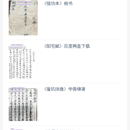
《报功本》相书
《阳宅赋》百度网盘下载
《璇玑抉微》华善继著