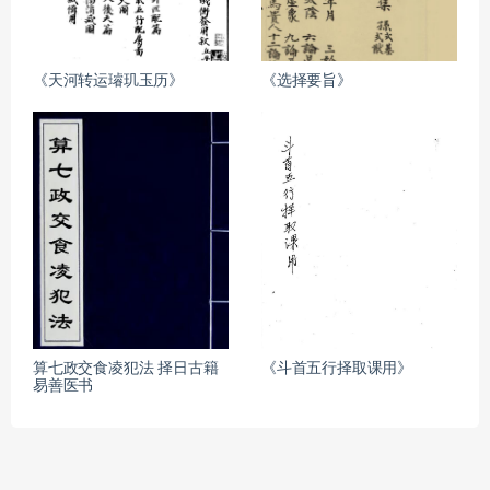
《天河转运璿玑玉历》
《选择要旨》
算七政交食凌犯法 择日古籍
《斗首五行择取课用》
易善医书