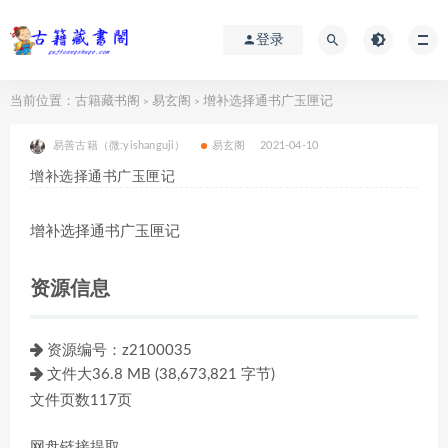
登录
当前位置：
古籍藏书阁
易玄阁
增补选择通书广玉匣记
>
>
易善古籍（微:yishanguji）
易玄阁
2021-04-10
增补选择通书广玉匣记
增补选择通书广玉匣记
资源信息
资源编号：
z2100035
文件大36.8 MB (38,673,821 字节)
文件页数117页
网盘链接提取