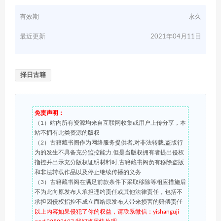
有效期
永久
最近更新
2021年04月11日
择日古籍
免责声明：
（1）站内所有资源均来自互联网收集或用户上传分享，本
站不拥有此类资源的版权
（2）古籍藏书阁作为网络服务提供者,对非法转载,盗版行
为的发生不具备充分监控能力.但是当版权拥有者提出侵权
指控并出示充分版权证明材料时,古籍藏书阁负有移除盗版
和非法转载作品以及停止继续传播的义务
（3）古籍藏书阁在满足前款条件下采取移除等相应措施后
不为此向原发布人承担违约责任或其他法律责任，包括不
承担因侵权指控不成立而给原发布人带来损害的赔偿责任
以上内容如果侵犯了你的权益，请联系微信：yishanguji