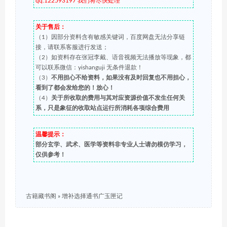
qq:122593197 我们将尽快处理
关于售后：
（1）因部分资料含有敏感关键词，百度网盘无法分享链
接，请联系客服进行发送；
（2）如资料存在张冠李戴、语音视频无法播放等现象，都
可以联系微信：yishanguji 无条件退款！
（3）
不用担心不给资料，如果没有及时回复也不用担心，
看到了都会发给您的！放心！
（4）
关于所收取的费用与其对应资源价值不发生任何关
系，只是象征的收取站点运行所消耗各项综合费用
温馨提示：
部分玄学、武术、医学等资料非专业人士请勿模仿学习，
仅供参考！
古籍藏书阁
»
增补选择通书广玉匣记