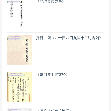
《地理真传妙诀》
择日古籍《六十日八门九星十二时吉凶》
《奇门遁甲聚玄经》