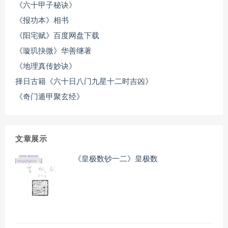
《六十甲子秘诀》
《报功本》相书
《阳宅赋》百度网盘下载
《璇玑抉微》华善继著
《地理真传妙诀》
择日古籍《六十日八门九星十二时吉凶》
《奇门遁甲聚玄经》
文章展示
《皇极数钞一二》皇极数