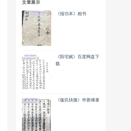
文章展示
《报功本》相书
《阳宅赋》百度网盘下
载
《璇玑抉微》华善继著