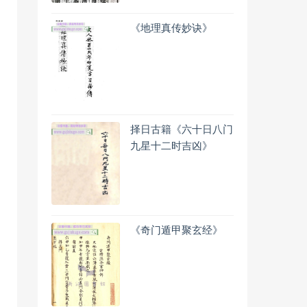
《地理真传妙诀》
择日古籍《六十日八门
九星十二时吉凶》
《奇门遁甲聚玄经》