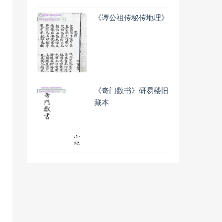
《谭公祖传秘传地理》
《奇门数书》研易楼旧
藏本