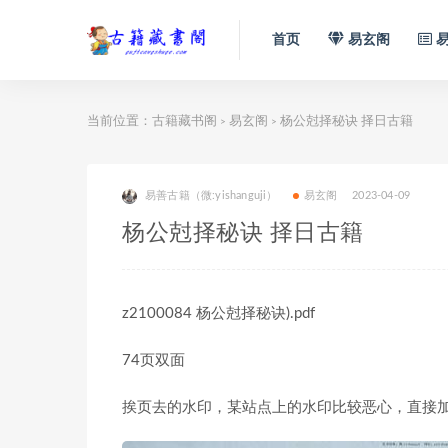
首页
易玄阁
易
当前位置：
古籍藏书阁
易玄阁
杨公尅择秘诀 择日古籍
>
>
易善古籍（微:yishanguji）
易玄阁
2023-04-09
杨公尅择秘诀 择日古籍
z2100084 杨公尅择秘诀).pdf
74页双面
挨页去的水印，某站点上的水印比较恶心，直接