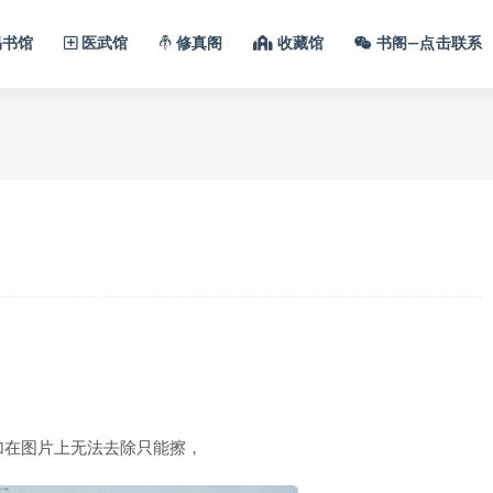
书馆
医武馆
修真阁
收藏馆
书阁—点击联系
加在图片上无法去除只能擦，