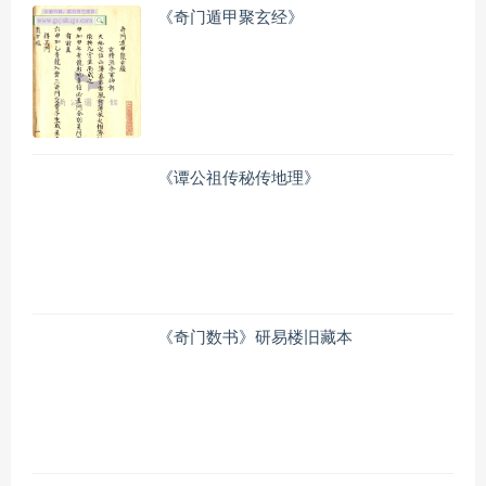
《奇门遁甲聚玄经》
《谭公祖传秘传地理》
《奇门数书》研易楼旧藏本