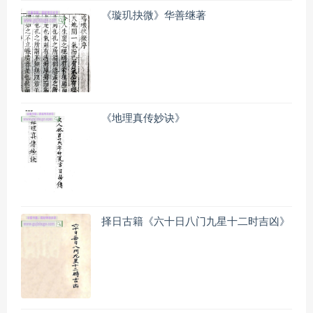
《璇玑抉微》华善继著
《地理真传妙诀》
择日古籍《六十日八门九星十二时吉凶》