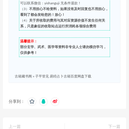
可以联系微信：yishanguji 无条件退款！
（3）
不用担心不给资料，如果没有及时回复也不用担心，
看到了都会发给您的！放心！
（4）
关于所收取的费用与其对应资源价值不发生任何关
系，只是象征的收取站点运行所消耗各项综合费用
温馨提示：
部分玄学、武术、医学等资料非专业人士请勿模仿学习，
仅供参考！
古籍藏书阁
»
子平管见 易经占卜古籍百度网盘下载
分享到：
上一篇
下一篇