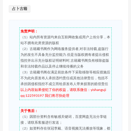
占卜古籍
免责声明：
（1）站内所有资源均来自互联网收集或用户上传分享，本
站不拥有此类资源的版权
（2）古籍藏书阁作为网络服务提供者,对非法转载,盗版行
为的发生不具备充分监控能力.但是当版权拥有者提出侵权
指控并出示充分版权证明材料时,古籍藏书阁负有移除盗版
和非法转载作品以及停止继续传播的义务
（3）古籍藏书阁在满足前款条件下采取移除等相应措施后
不为此向原发布人承担违约责任或其他法律责任，包括不
承担因侵权指控不成立而给原发布人带来损害的赔偿责任
以上内容如果侵犯了你的权益，请联系微信：yishanguji
qq:122593197 我们将尽快处理
关于售后：
（1）因部分资料含有敏感关键词，百度网盘无法分享链
接，请联系客服进行发送；
（2）如资料存在张冠李戴、语音视频无法播放等现象，都