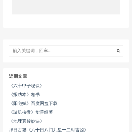
近期文章
《六十甲子秘诀》
《报功本》相书
《阳宅赋》百度网盘下载
《璇玑抉微》华善继著
《地理真传妙诀》
择日古籍《六十日八门九星十二时吉凶》