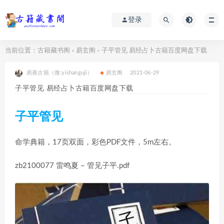
登录
当前位置：
古籍藏书阁
易玄阁
子平管见 易经占卜古籍百度网盘下载
>
>
易善古籍（微:yishanguji）
易玄阁
2021-06-29
子平管见 易经占卜古籍百度网盘下载
子平管见
命学典籍，17页双面，彩色PDF文件，5m左右。
zb2100077 雷鸣夏 – 管见子平.pdf