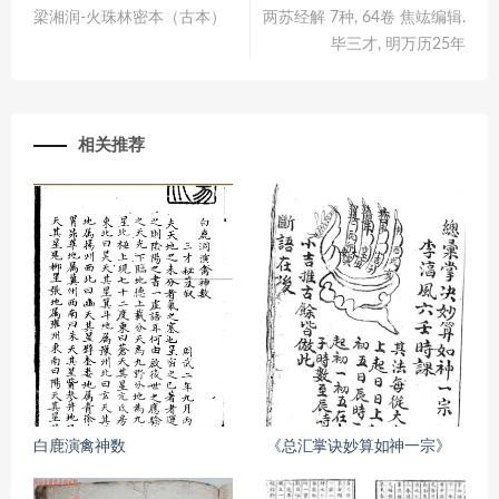
梁湘润-火珠林密本（古本）
两苏经解 7种, 64卷 焦竑编辑.
毕三才, 明万历25年
相关推荐
白鹿演禽神数
《总汇掌诀妙算如神一宗》