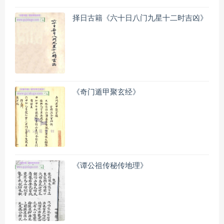
择日古籍《六十日八门九星十二时吉凶》
《奇门遁甲聚玄经》
《谭公祖传秘传地理》