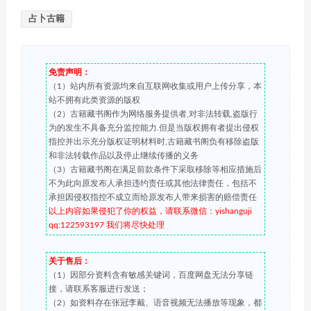
占卜古籍
免责声明：
（1）站内所有资源均来自互联网收集或用户上传分享，本
站不拥有此类资源的版权
（2）古籍藏书阁作为网络服务提供者,对非法转载,盗版行
为的发生不具备充分监控能力.但是当版权拥有者提出侵权
指控并出示充分版权证明材料时,古籍藏书阁负有移除盗版
和非法转载作品以及停止继续传播的义务
（3）古籍藏书阁在满足前款条件下采取移除等相应措施后
不为此向原发布人承担违约责任或其他法律责任，包括不
承担因侵权指控不成立而给原发布人带来损害的赔偿责任
以上内容如果侵犯了你的权益，请联系微信：yishanguji
qq:122593197 我们将尽快处理
关于售后：
（1）因部分资料含有敏感关键词，百度网盘无法分享链
接，请联系客服进行发送；
（2）如资料存在张冠李戴、语音视频无法播放等现象，都