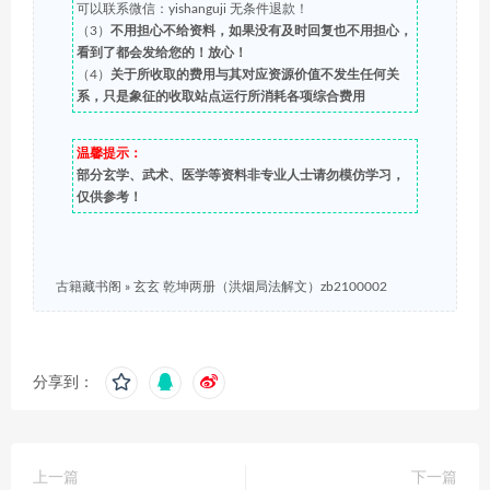
可以联系微信：yishanguji 无条件退款！
（3）
不用担心不给资料，如果没有及时回复也不用担心，
看到了都会发给您的！放心！
（4）
关于所收取的费用与其对应资源价值不发生任何关
系，只是象征的收取站点运行所消耗各项综合费用
温馨提示：
部分玄学、武术、医学等资料非专业人士请勿模仿学习，
仅供参考！
古籍藏书阁
»
玄玄 乾坤两册（洪烟局法解文）zb2100002
分享到：
上一篇
下一篇