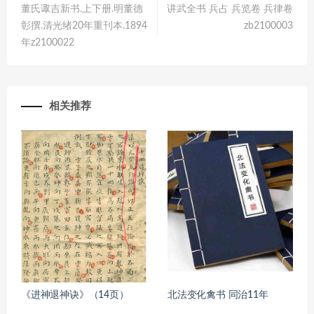
董氏诹吉新书.上下册.明董德
讲武全书 兵占 兵览卷 兵律卷
彰撰.清光绪20年重刊本.1894
zb2100003
年z2100022
相关推荐
《进神退神诀》（14页）
北法变化禽书 同治11年