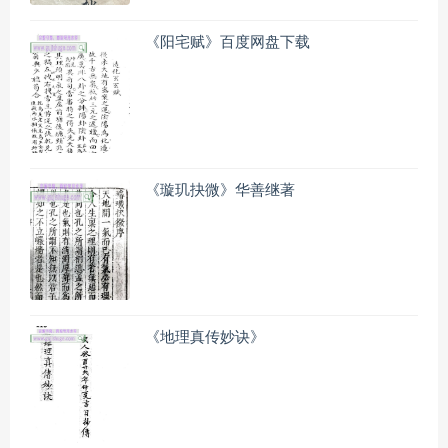
《阳宅赋》百度网盘下载
《璇玑抉微》华善继著
《地理真传妙诀》