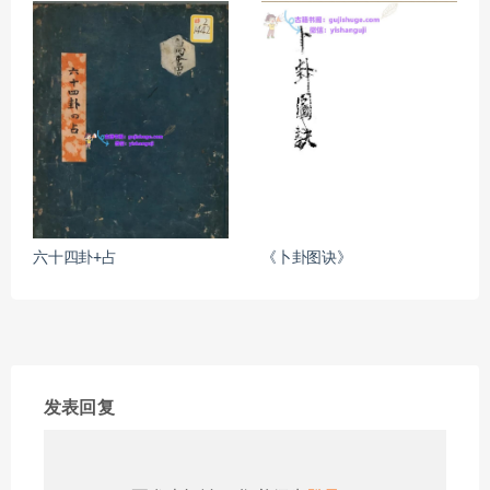
六十四卦+占
《卜卦图诀》
发表回复