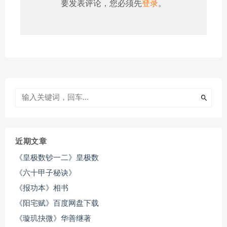
要发表评论，您必须先
登录
。
近期文章
《皇极数钞一二》皇极数
《六十甲子秘诀》
《报功本》相书
《阳宅赋》百度网盘下载
《璇玑抉微》华善继著