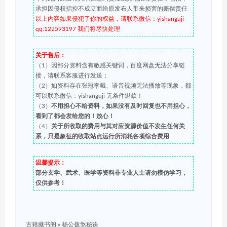
承担因侵权指控不成立而给原发布人带来损害的赔偿责任
以上内容如果侵犯了你的权益，请联系微信：yishanguji
qq:122593197 我们将尽快处理
关于售后：
（1）因部分资料含有敏感关键词，百度网盘无法分享链
接，请联系客服进行发送；
（2）如资料存在张冠李戴、语音视频无法播放等现象，都
可以联系微信：yishanguji 无条件退款！
（3）
不用担心不给资料，如果没有及时回复也不用担心，
看到了都会发给您的！放心！
（4）
关于所收取的费用与其对应资源价值不发生任何关
系，只是象征的收取站点运行所消耗各项综合费用
温馨提示：
部分玄学、武术、医学等资料非专业人士请勿模仿学习，
仅供参考！
古籍藏书阁
»
杨公拨煞秘诀