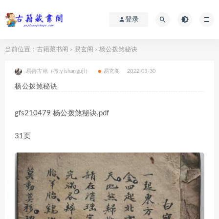
登录
当前位置：
古籍藏书阁
易玄阁
杨公拨煞秘诀
>
>
易善古籍（微:yishanguji）
易玄阁
2022-03-30
杨公拨煞秘诀
gfs210479 杨公拨煞秘诀.pdf
31页