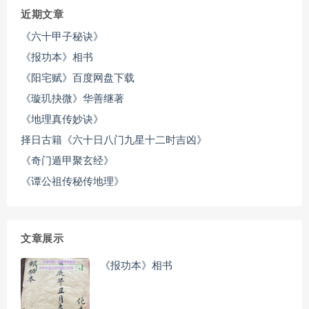
近期文章
《六十甲子秘诀》
《报功本》相书
《阳宅赋》百度网盘下载
《璇玑抉微》华善继著
《地理真传妙诀》
择日古籍《六十日八门九星十二时吉凶》
《奇门遁甲聚玄经》
《谭公祖传秘传地理》
文章展示
《报功本》相书