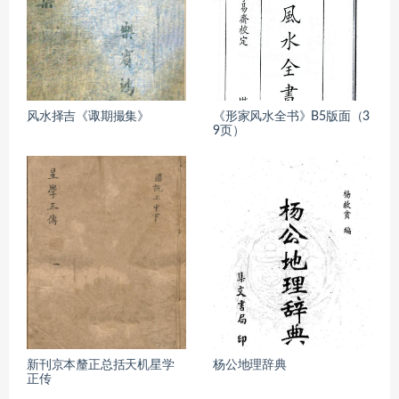
风水择吉《诹期撮集》
《形家风水全书》B5版面（3
9页）
新刊京本釐正总括天机星学
杨公地理辞典
正传