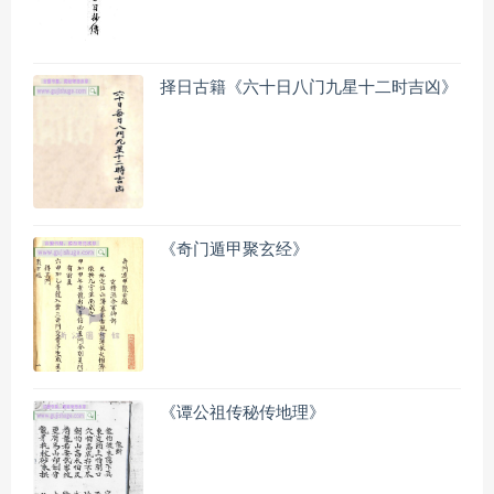
择日古籍《六十日八门九星十二时吉凶》
《奇门遁甲聚玄经》
《谭公祖传秘传地理》