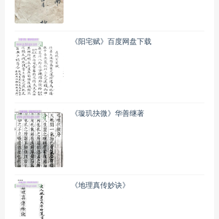
《阳宅赋》百度网盘下载
《璇玑抉微》华善继著
《地理真传妙诀》