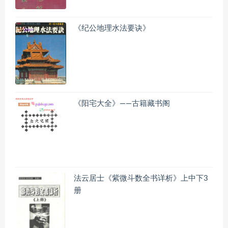
《纪公地理水法要诀》
《阳宅大全》——古籍藏书阁
法云居士《紫微斗数全书详析》上中下3
册