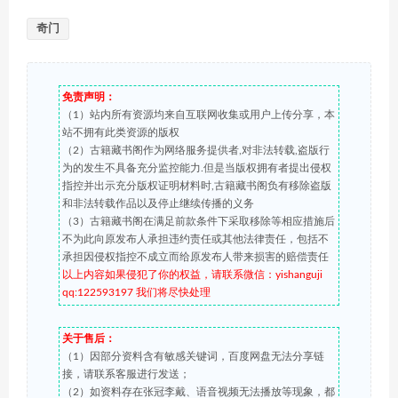
奇门
免责声明：
（1）站内所有资源均来自互联网收集或用户上传分享，本
站不拥有此类资源的版权
（2）古籍藏书阁作为网络服务提供者,对非法转载,盗版行
为的发生不具备充分监控能力.但是当版权拥有者提出侵权
指控并出示充分版权证明材料时,古籍藏书阁负有移除盗版
和非法转载作品以及停止继续传播的义务
（3）古籍藏书阁在满足前款条件下采取移除等相应措施后
不为此向原发布人承担违约责任或其他法律责任，包括不
承担因侵权指控不成立而给原发布人带来损害的赔偿责任
以上内容如果侵犯了你的权益，请联系微信：yishanguji
qq:122593197 我们将尽快处理
关于售后：
（1）因部分资料含有敏感关键词，百度网盘无法分享链
接，请联系客服进行发送；
（2）如资料存在张冠李戴、语音视频无法播放等现象，都