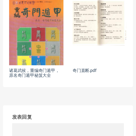
诸葛武候，重编奇门遁甲，
奇门直断.pdf
原名奇门遁甲秘笈大全
发表回复