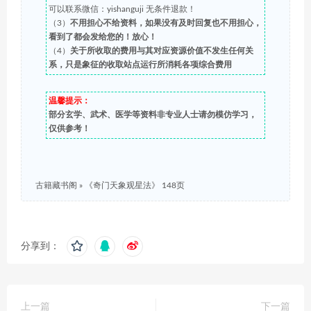
可以联系微信：yishanguji 无条件退款！
（3）
不用担心不给资料，如果没有及时回复也不用担心，
看到了都会发给您的！放心！
（4）
关于所收取的费用与其对应资源价值不发生任何关
系，只是象征的收取站点运行所消耗各项综合费用
温馨提示：
部分玄学、武术、医学等资料非专业人士请勿模仿学习，
仅供参考！
古籍藏书阁
»
《奇门天象观星法》 148页
分享到：
上一篇
下一篇