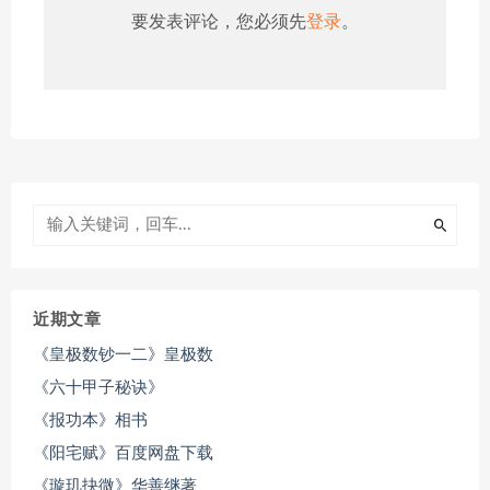
要发表评论，您必须先
登录
。
近期文章
《皇极数钞一二》皇极数
《六十甲子秘诀》
《报功本》相书
《阳宅赋》百度网盘下载
《璇玑抉微》华善继著