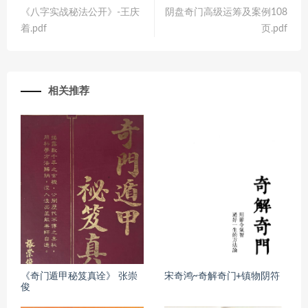
《八字实战秘法公开》-王庆
阴盘奇门高级运筹及案例108
着.pdf
页.pdf
相关推荐
《奇门遁甲秘笈真诠》 张崇
宋奇鸿~奇解奇门+镇物阴符
俊