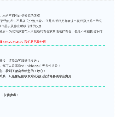
，本站不拥有此类资源的版权
盗版行为的发生不具备充分监控能力.但是当版权拥有者提出侵权指控并出示充
载作品以及停止继续传播的义务
施后不为此向原发布人承担违约责任或其他法律责任，包括不承担因侵权指
qq:122593197 我们将尽快处理
链接，请联系客服进行发送；
以联系微信：yishanguji 无条件退款！
心，看到了都会发给您的！放心！
关系，只是象征的收取站点运行所消耗各项综合费用
习，仅供参考！