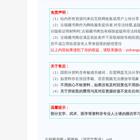
免责声明：
（1）站内所有资源均来自互联网收集或用户上传分享
（2）古籍藏书阁作为网络服务提供者,对非法转载,
分版权证明材料时,古籍藏书阁负有移除盗版和非法转
（3）古籍藏书阁在满足前款条件下采取移除等相应措
控不成立而给原发布人带来损害的赔偿责任
以上内容如果侵犯了你的权益，请联系微信：yishanguji 
关于售后：
（1）因部分资料含有敏感关键词，百度网盘无法分享
（2）如资料存在张冠李戴、语音视频无法播放等现象，都可
（3）
不用担心不给资料，如果没有及时回复也不用担
（4）
关于所收取的费用与其对应资源价值不发生任何
温馨提示：
部分玄学、武术、医学等资料非专业人士请勿模仿学
古籍藏书阁
»
紫微杨 《清室气数录》.pdf