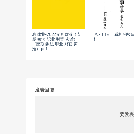
.段建业-2022元月盲派（应
飞云山人，看相的故事0
期 象法 职业 财官 灾难）
f
（应期 象法 职业 财官 灾
难）.pdf
发表回复
要发表