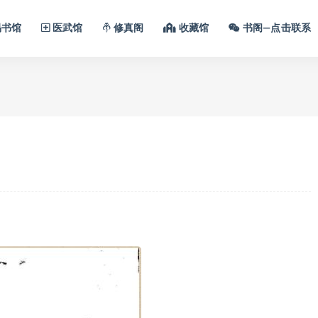
书馆
医武馆
修真阁
收藏馆
书阁—点击联系