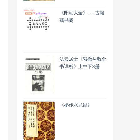
《阳宅大全》——古籍
藏书阁
法云居士《紫微斗数全
书详析》上中下3册
《祕传水龙经》