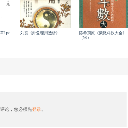
2.pd
刘贲《卦爻理用透析》
陈希夷原《紫微斗数大全》
（宋）
评论，您必须先
登录
。