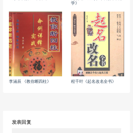
学》
李涵辰 《教你断四柱》
程千叶《起名改名全书》
发表回复