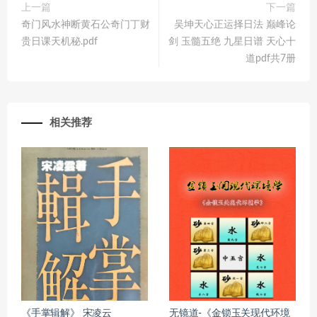
上一篇
下一篇
奇门风水神断黄石公奇门丁财
吴坤天心正运择日法 巅峰论
贵日课天机秘.pdf
剑 玉髓五绝 九星日谱 天心十
道pdf共7册
相关推荐
《手掌辑解》 宋凌云
无镜道-《金锁玉关现代环境