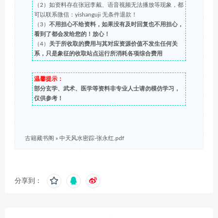
（2）如资料存在张冠李戴、语音视频无法播放等现象，都
可以联系微信：yishanguji 无条件退款！
（3）
不用担心不给资料，如果没有及时回复也不用担心，
看到了都会发给您的！放心！
（4）
关于所收取的费用与其对应资源价值不发生任何关
系，只是象征的收取站点运行所消耗各项综合费用
温馨提示：
部分玄学、武术、医学等资料非专业人士请勿模仿学习，
仅供参考！
古籍藏书阁
»
中天风水密踪-张永红.pdf
分享到：