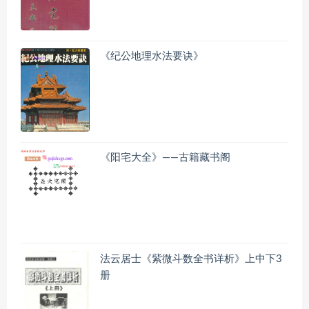
《纪公地理水法要诀》
《阳宅大全》——古籍藏书阁
法云居士《紫微斗数全书详析》上中下3
册