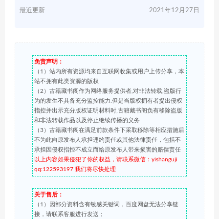
最近更新
2021年12月27日
免责声明：
（1）站内所有资源均来自互联网收集或用户上传分享，本
站不拥有此类资源的版权
（2）古籍藏书阁作为网络服务提供者,对非法转载,盗版行
为的发生不具备充分监控能力.但是当版权拥有者提出侵权
指控并出示充分版权证明材料时,古籍藏书阁负有移除盗版
和非法转载作品以及停止继续传播的义务
（3）古籍藏书阁在满足前款条件下采取移除等相应措施后
不为此向原发布人承担违约责任或其他法律责任，包括不
承担因侵权指控不成立而给原发布人带来损害的赔偿责任
以上内容如果侵犯了你的权益，请联系微信：yishanguji
qq:122593197 我们将尽快处理
关于售后：
（1）因部分资料含有敏感关键词，百度网盘无法分享链
接，请联系客服进行发送；