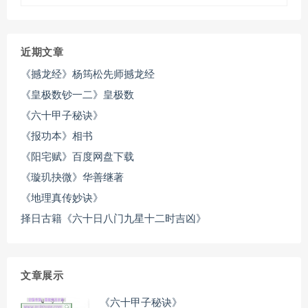
近期文章
《撼龙经》杨筠松先师撼龙经
《皇极数钞一二》皇极数
《六十甲子秘诀》
《报功本》相书
《阳宅赋》百度网盘下载
《璇玑抉微》华善继著
《地理真传妙诀》
择日古籍《六十日八门九星十二时吉凶》
文章展示
《六十甲子秘诀》