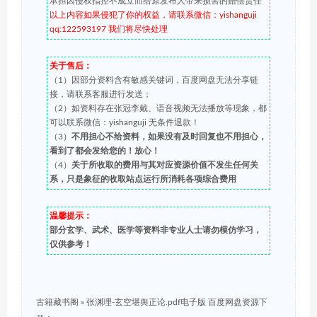
承担因侵权指控不成立而给原发布人带来损害的赔偿责任
以上内容如果侵犯了你的权益，请联系微信：yishanguji
qq:122593197 我们将尽快处理
关于售后：
（1）因部分资料含有敏感关键词，百度网盘无法分享链
接，请联系客服进行发送；
（2）如资料存在张冠李戴、语音视频无法播放等现象，都
可以联系微信：yishanguji 无条件退款！
（3）
不用担心不给资料，如果没有及时回复也不用担心，
看到了都会发给您的！放心！
（4）
关于所收取的费用与其对应资源价值不发生任何关
系，只是象征的收取站点运行所消耗各项综合费用
温馨提示：
部分玄学、武术、医学等资料非专业人士请勿模仿学习，
仅供参考！
古籍藏书阁
»
张渊理-玄空堪舆正论.pdf电子版 百度网盘资源下