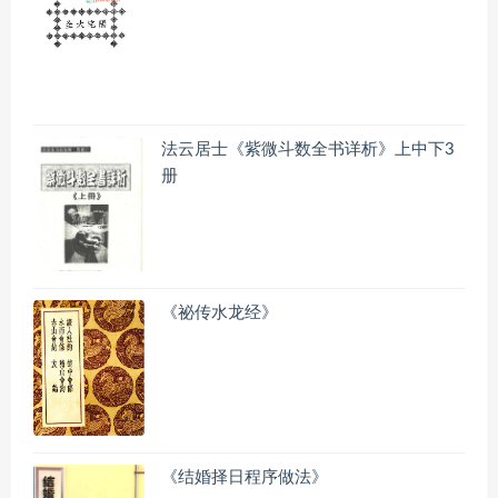
法云居士《紫微斗数全书详析》上中下3
册
《祕传水龙经》
《结婚择日程序做法》