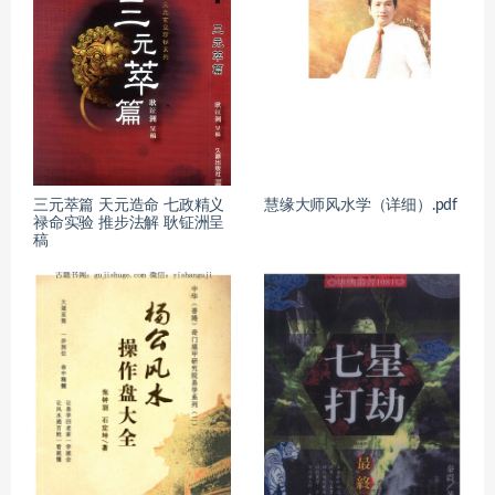
三元萃篇 天元造命 七政精义
慧缘大师风水学（详细）.pdf
禄命实验 推步法解 耿钲洲呈
稿