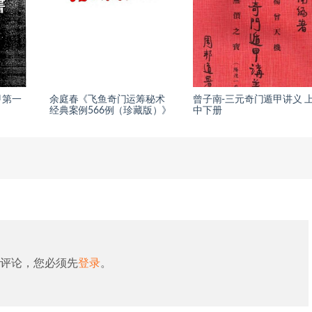
甲第一
余庭春《飞鱼奇门运筹秘术
曾子南-三元奇门遁甲讲义 
经典案例566例（珍藏版）》
中下册
评论，您必须先
登录
。