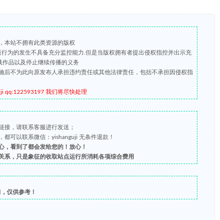
，本站不拥有此类资源的版权
盗版行为的发生不具备充分监控能力.但是当版权拥有者提出侵权指控并出示充
载作品以及停止继续传播的义务
施后不为此向原发布人承担违约责任或其他法律责任，包括不承担因侵权指
qq:122593197 我们将尽快处理
链接，请联系客服进行发送；
以联系微信：yishanguji 无条件退款！
心，看到了都会发给您的！放心！
关系，只是象征的收取站点运行所消耗各项综合费用
习，仅供参考！