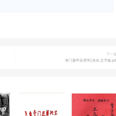
下一
奇门遁甲应用学].佚名.文字版.pd