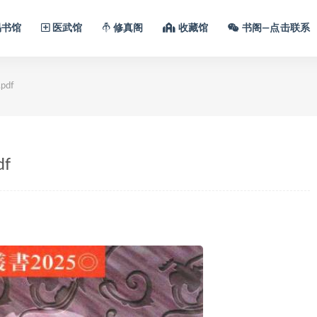
书馆
医武馆
修真阁
收藏馆
书阁—点击联系
df
f