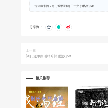
古籍藏书阁
»
奇门遁甲讲解].王士文.扫描版.pdf
分享到：
上一篇
[奇门遁甲白话精粹].扫描版.pdf
相关推荐