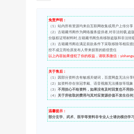
免责声明：
（1）站内所有资源均来自互联网收集或用户上传分享
（2）古籍藏书阁作为网络服务提供者,对非法转载,
分版权证明材料时,古籍藏书阁负有移除盗版和非法转
（3）古籍藏书阁在满足前款条件下采取移除等相应措
控不成立而给原发布人带来损害的赔偿责任
以上内容如果侵犯了你的权益，请联系微信：yishanguji 
关于售后：
（1）因部分资料含有敏感关键词，百度网盘无法分享
（2）如资料存在张冠李戴、语音视频无法播放等现象，都可
（3）
不用担心不给资料，如果没有及时回复也不用担
（4）
关于所收取的费用与其对应资源价值不发生任何
温馨提示：
部分玄学、武术、医学等资料非专业人士请勿模仿学