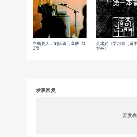
白鹤易人：刘氏奇门直解 20
吴建勋《学习奇门遁
0页
本书》
发表回复
要发表