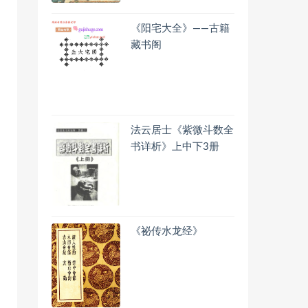
《阳宅大全》——古籍
藏书阁
法云居士《紫微斗数全
书详析》上中下3册
《祕传水龙经》