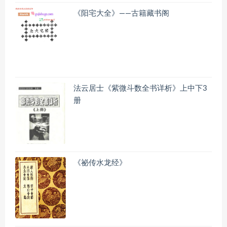
《阳宅大全》——古籍藏书阁
法云居士《紫微斗数全书详析》上中下3
册
《祕传水龙经》