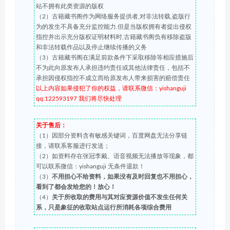
站不拥有此类资源的版权
（2）古籍藏书阁作为网络服务提供者,对非法转载,盗版行
为的发生不具备充分监控能力.但是当版权拥有者提出侵权
指控并出示充分版权证明材料时,古籍藏书阁负有移除盗版
和非法转载作品以及停止继续传播的义务
（3）古籍藏书阁在满足前款条件下采取移除等相应措施后
不为此向原发布人承担违约责任或其他法律责任，包括不
承担因侵权指控不成立而给原发布人带来损害的赔偿责任
以上内容如果侵犯了你的权益，请联系微信：yishanguji
qq:122593197 我们将尽快处理
关于售后：
（1）因部分资料含有敏感关键词，百度网盘无法分享链
接，请联系客服进行发送；
（2）如资料存在张冠李戴、语音视频无法播放等现象，都
可以联系微信：yishanguji 无条件退款！
（3）
不用担心不给资料，如果没有及时回复也不用担心，
看到了都会发给您的！放心！
（4）
关于所收取的费用与其对应资源价值不发生任何关
系，只是象征的收取站点运行所消耗各项综合费用