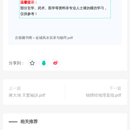
温馨提示：
部分玄学、武术、医学等资料非专业人士请勿模仿学习，
仅供参考！
古籍藏书阁
»
金城风水实录与秘窍.pdf
分享到：
上一篇
下一篇
蔣大鴻 天驚秘訣.pdf
锦绣经地理直指.pdf
相关推荐