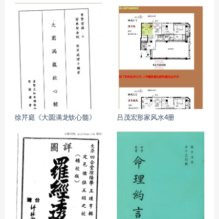
徐芹庭《大圆满龙钦心髓》
吕茂宏形家风水4册