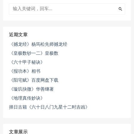
近期文章
《撼龙经》杨筠松先师撼龙经
《皇极数钞一二》皇极数
《六十甲子秘诀》
《报功本》相书
《阳宅赋》百度网盘下载
《璇玑抉微》华善继著
《地理真传妙诀》
择日古籍《六十日八门九星十二时吉凶》
文章展示