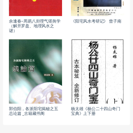
佘逢春–周易八卦理气堪舆学
《阳宅风水考研记》 曾子南
（解开罗盘、地理风水之
谜）
郭伯阳，各派阳宅揭秘之五
杨太雄《杨公二十四山奇门
总论篇 _古籍藏书阁
宝典》上下册