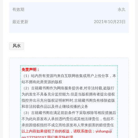
有效期
永久
最近更新
2021年10月23日
风水
免责声明：
（1）站内所有资源均来自互联网收集或用户上传分享，本
站不拥有此类资源的版权
（2）古籍藏书阁作为网络服务提供者,对非法转载,盗版行
为的发生不具备充分监控能力.但是当版权拥有者提出侵权
指控并出示充分版权证明材料时,古籍藏书阁负有移除盗版
和非法转载作品以及停止继续传播的义务
（3）古籍藏书阁在满足前款条件下采取移除等相应措施后
不为此向原发布人承担违约责任或其他法律责任，包括不
承担因侵权指控不成立而给原发布人带来损害的赔偿责任
以上内容如果侵犯了你的权益，请联系微信：yishanguji
qq:122593197 我们将尽快处理