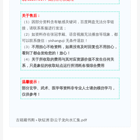
关于售后：
（1）因部分资料含有敏感关键词，百度网盘无法分享链
接，请联系客服进行发送；
（2）如资料存在张冠李戴、语音视频无法播放等现象，都
可以联系微信：yishanguji 无条件退款！
（3）
不用担心不给资料，如果没有及时回复也不用担心，
看到了都会发给您的！放心！
（4）
关于所收取的费用与其对应资源价值不发生任何关
系，只是象征的收取站点运行所消耗各项综合费用
温馨提示：
部分玄学、武术、医学等资料非专业人士请勿模仿学习，
仅供参考！
古籍藏书阁
»
耿钲洲 卧云子龙向水汇集.pdf