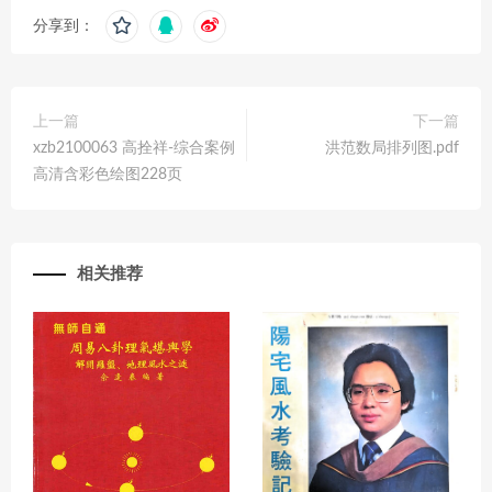
分享到：
上一篇
下一篇
xzb2100063 高拴祥-综合案例
洪范数局排列图.pdf
高清含彩色绘图228页
相关推荐