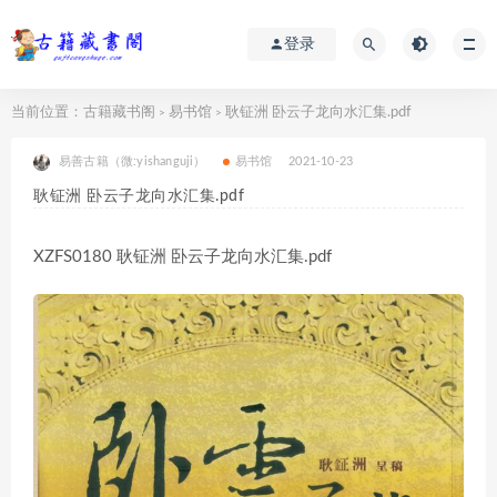
登录
当前位置：
古籍藏书阁
易书馆
耿钲洲 卧云子龙向水汇集.pdf
>
>
易善古籍（微:yishanguji）
易书馆
2021-10-23
耿钲洲 卧云子龙向水汇集.pdf
XZFS0180 耿钲洲 卧云子龙向水汇集.pdf