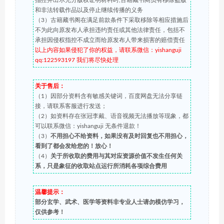
指控并出示充分版权证明材料时,古籍藏书阁负有移除盗版
和非法转载作品以及停止继续传播的义务
（3）古籍藏书阁在满足前款条件下采取移除等相应措施后
不为此向原发布人承担违约责任或其他法律责任，包括不
承担因侵权指控不成立而给原发布人带来损害的赔偿责任
以上内容如果侵犯了你的权益，请联系微信：yishanguji
qq:122593197 我们将尽快处理
关于售后：
（1）因部分资料含有敏感关键词，百度网盘无法分享链
接，请联系客服进行发送；
（2）如资料存在张冠李戴、语音视频无法播放等现象，都
可以联系微信：yishanguji 无条件退款！
（3）
不用担心不给资料，如果没有及时回复也不用担心，
看到了都会发给您的！放心！
（4）
关于所收取的费用与其对应资源价值不发生任何关
系，只是象征的收取站点运行所消耗各项综合费用
温馨提示：
部分玄学、武术、医学等资料非专业人士请勿模仿学习，
仅供参考！