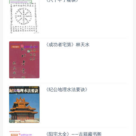
《六十甲子秘诀》
《成功者宅第》林天水
《纪公地理水法要诀》
《阳宅大全》——古籍藏书阁