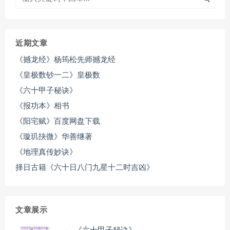
近期文章
《撼龙经》杨筠松先师撼龙经
《皇极数钞一二》皇极数
《六十甲子秘诀》
《报功本》相书
《阳宅赋》百度网盘下载
《璇玑抉微》华善继著
《地理真传妙诀》
择日古籍《六十日八门九星十二时吉凶》
文章展示