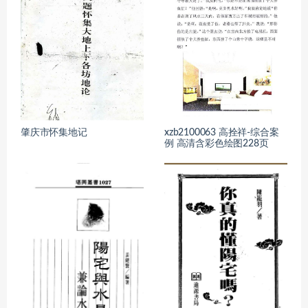
肇庆市怀集地记
xzb2100063 高拴祥-综合案
例 高清含彩色绘图228页