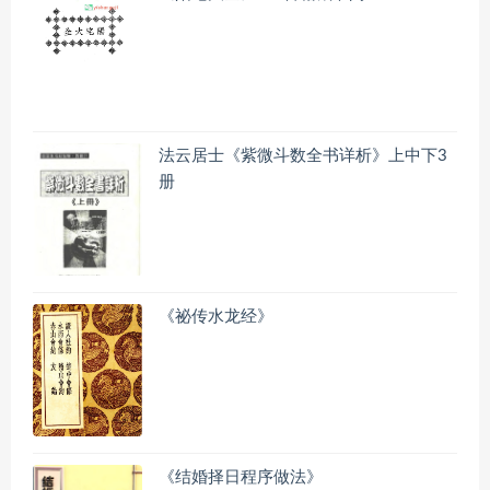
法云居士《紫微斗数全书详析》上中下3
册
《祕传水龙经》
《结婚择日程序做法》