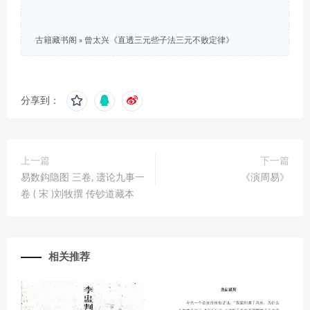
古籍藏书阁
»
曾太兴《直透三元些子法三元不败定律》
分享到：
上一篇
下一篇
易数鈎隐图 三卷, 遗论九事一
《演周易》
卷 ( 宋 )刘牧撰 传钞道藏本
相关推荐