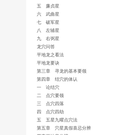
五 廉贞星
六 武曲星
七 破军星
八 左辅星
九 右弼星
龙穴问答
平地龙之看法
平地龙要诀
第三章 寻龙的基本要领
第四章 结穴的体认
一 论结穴
二 点穴要领
三 点穴四落
四 点穴四劫
五 五星九曜点穴法
第五章 穴星真假喜忌分辨