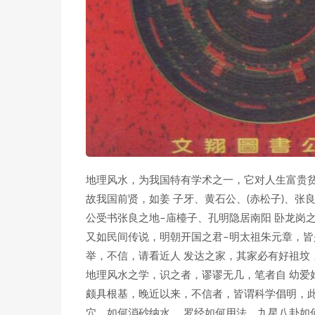
地理风水，为我国特有学术之一，它对人生富贵贫
故我国前贤，如姜 子牙、黄石公、(赤松子)、张
公受书张良之地–庙檯子、孔明隐居南阳 卧龙岗
又如民间传说，明朝开国之君–明太祖朱元章，皆
举，不信，请看近人 发达之家，其家必有好祖坟
地理风水之学，识之者，谬谬无几，笔者自 幼爱
颇具根基，晚近以来，不信者，皆谓科学倡明，此
穴，如何消砂纳水， 罗经如何用法，九星八卦如