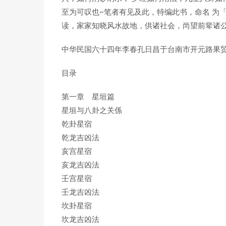
至为可叹也~笔者有见及此，特编此书，命名 为
读，家家知晓风水故地，供诸社会，尚望前辈诸
中华民国六十四年李春孔日昌于台南市开元路果
目录
第一章 星垣篇
星垣与八卦之关係
乾卦星宿
乾龙吉凶法
亥宫星宿
亥龙吉凶法
壬宫星宿
壬龙吉凶法
坎卦星宿
坎龙吉凶法