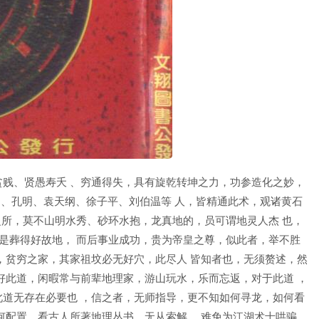
贱、贤愚寿夭 、穷通得失，具有旋乾转坤之力，功参造化之妙，
良、孔明、袁天纲、徐子平、刘伯温等 人，皆精通此术，观诸黄石
之所，莫不山明水秀、砂环水抱，龙真地的，员可谓地灵人杰 也，
是葬得好故地， 而后事业成功，贵为帝皇之尊，似此者，举不胜
，贫穷之家，其家祖坟必无好穴，此尽人 皆知者也，无须赘述，然
好此道，闲暇常与前辈地理家，游山玩水，乐而忘返，对于此道 ，
道无存在必要也 ，信之者，无师指导，更不知如何寻龙，如何看
何配置，看古人所著地理丛书，无从索解 ，难免为江湖术士哄骗，