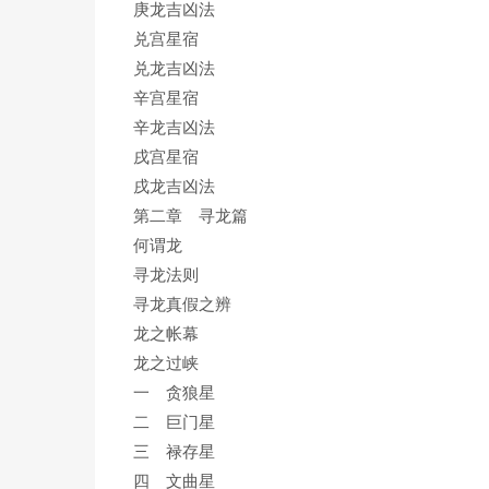
庚龙吉凶法
兑宫星宿
兑龙吉凶法
辛宫星宿
辛龙吉凶法
戌宫星宿
戌龙吉凶法
第二章 寻龙篇
何谓龙
寻龙法则
寻龙真假之辨
龙之帐幕
龙之过峡
一 贪狼星
二 巨门星
三 禄存星
四 文曲星