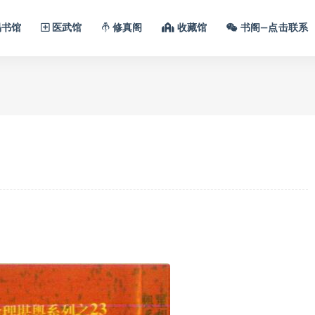
书馆
医武馆
修真阁
收藏馆
书阁—点击联系