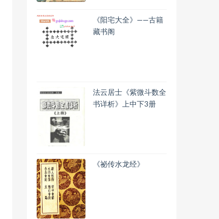
《阳宅大全》——古籍
藏书阁
法云居士《紫微斗数全
书详析》上中下3册
《祕传水龙经》