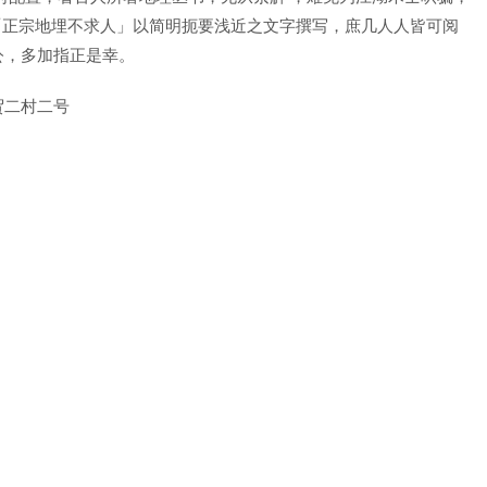
「正宗地埋不求人」以简明扼要浅近之文字撰写，庶几人人皆可阅
公，多加指正是幸。
贸二村二号