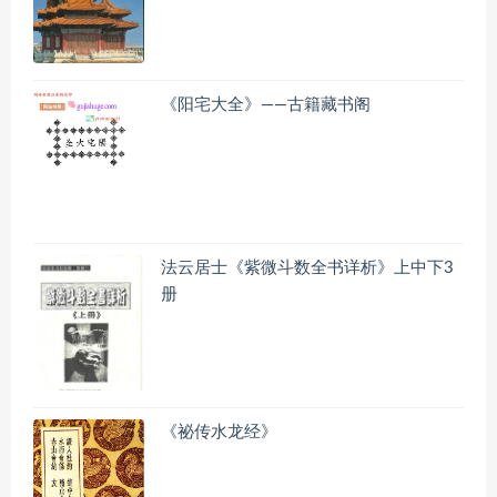
《阳宅大全》——古籍藏书阁
法云居士《紫微斗数全书详析》上中下3
册
《祕传水龙经》