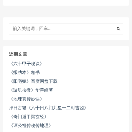
近期文章
《六十甲子秘诀》
《报功本》相书
《阳宅赋》百度网盘下载
《璇玑抉微》华善继著
《地理真传妙诀》
择日古籍《六十日八门九星十二时吉凶》
《奇门遁甲聚玄经》
《谭公祖传秘传地理》