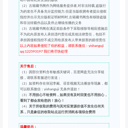
站不拥有此类资源的版权
（2）古籍藏书阁作为网络服务提供者,对非法转载,盗版行
为的发生不具备充分监控能力.但是当版权拥有者提出侵权
指控并出示充分版权证明材料时,古籍藏书阁负有移除盗版
和非法转载作品以及停止继续传播的义务
（3）古籍藏书阁在满足前款条件下采取移除等相应措施后
不为此向原发布人承担违约责任或其他法律责任，包括不
承担因侵权指控不成立而给原发布人带来损害的赔偿责任
以上内容如果侵犯了你的权益，请联系微信：yishanguji
qq:122593197 我们将尽快处理
关于售后：
（1）因部分资料含有敏感关键词，百度网盘无法分享链
接，请联系客服进行发送；
（2）如资料存在张冠李戴、语音视频无法播放等现象，都
可以联系微信：yishanguji 无条件退款！
（3）
不用担心不给资料，如果没有及时回复也不用担心，
看到了都会发给您的！放心！
（4）
关于所收取的费用与其对应资源价值不发生任何关
系，只是象征的收取站点运行所消耗各项综合费用
温馨提示：