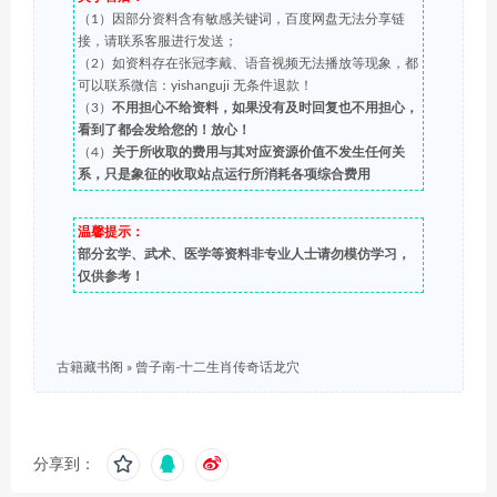
（1）因部分资料含有敏感关键词，百度网盘无法分享链
接，请联系客服进行发送；
（2）如资料存在张冠李戴、语音视频无法播放等现象，都
可以联系微信：yishanguji 无条件退款！
（3）
不用担心不给资料，如果没有及时回复也不用担心，
看到了都会发给您的！放心！
（4）
关于所收取的费用与其对应资源价值不发生任何关
系，只是象征的收取站点运行所消耗各项综合费用
温馨提示：
部分玄学、武术、医学等资料非专业人士请勿模仿学习，
仅供参考！
古籍藏书阁
»
曾子南-十二生肖传奇话龙穴
分享到：