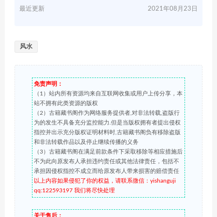
最近更新
2021年08月23日
风水
免责声明：
（1）站内所有资源均来自互联网收集或用户上传分享，本
站不拥有此类资源的版权
（2）古籍藏书阁作为网络服务提供者,对非法转载,盗版行
为的发生不具备充分监控能力.但是当版权拥有者提出侵权
指控并出示充分版权证明材料时,古籍藏书阁负有移除盗版
和非法转载作品以及停止继续传播的义务
（3）古籍藏书阁在满足前款条件下采取移除等相应措施后
不为此向原发布人承担违约责任或其他法律责任，包括不
承担因侵权指控不成立而给原发布人带来损害的赔偿责任
以上内容如果侵犯了你的权益，请联系微信：yishanguji
qq:122593197 我们将尽快处理
关于售后：