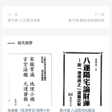
上一篇
下一篇
曾子南-三元择日讲座
曾子南-数的吉凶谈吉凶
相关推荐
张成春《安亲常识 地理小补
陈沣谋 八运阳宅论财运