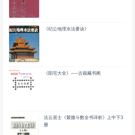
《纪公地理水法要诀》
《阳宅大全》——古籍藏书阁
法云居士《紫微斗数全书详析》上中下3
册