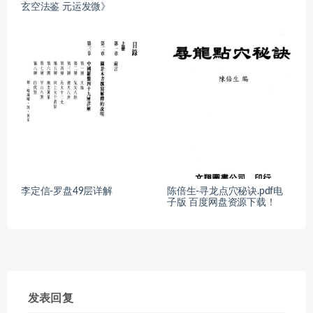
玄空法鉴 元运发微》
李定信-罗盘49层详解
陈倍生-寻龙点穴秘诀.pdf电
子版 百度网盘资源下载！
发表回复