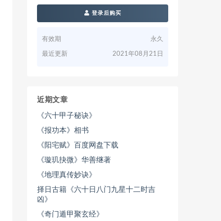
登录后购买
有效期
永久
最近更新
2021年08月21日
近期文章
《六十甲子秘诀》
《报功本》相书
《阳宅赋》百度网盘下载
《璇玑抉微》华善继著
《地理真传妙诀》
择日古籍《六十日八门九星十二时吉
凶》
《奇门遁甲聚玄经》