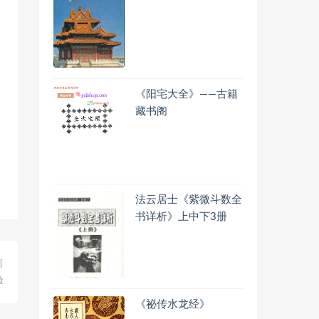
《阳宅大全》——古籍
藏书阁
法云居士《紫微斗数全
书详析》上中下3册
篇
验
《祕传水龙经》