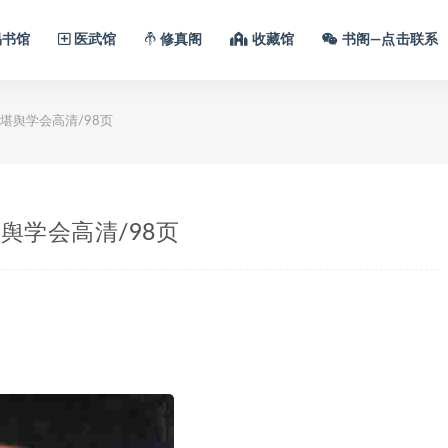
书馆
医武馆
修真阁
收藏馆
书阁—点击联系
堪舆学会高清/98页
舆学会高清/98页