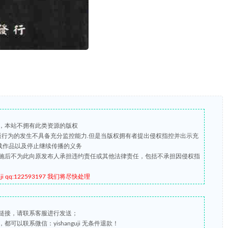
，本站不拥有此类资源的版权
盗版行为的发生不具备充分监控能力.但是当版权拥有者提出侵权指控并出示充
载作品以及停止继续传播的义务
施后不为此向原发布人承担违约责任或其他法律责任，包括不承担因侵权指
qq:122593197 我们将尽快处理
链接，请联系客服进行发送；
以联系微信：yishanguji 无条件退款！