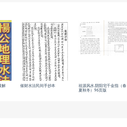
破解
催财水法民间手抄本
祖源风水.阴阳宅千金指（春
夏秋冬）96页版