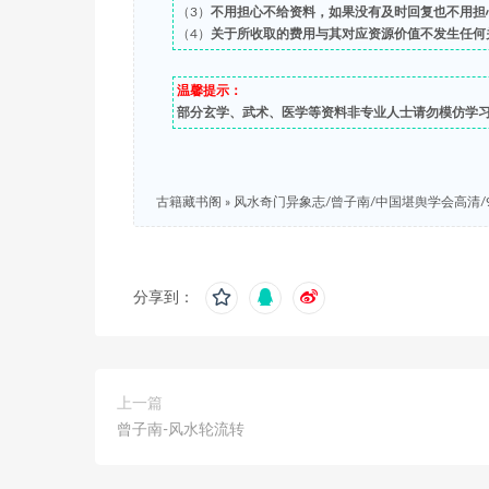
（3）
不用担心不给资料，如果没有及时回复也不用担
（4）
关于所收取的费用与其对应资源价值不发生任何
温馨提示：
部分玄学、武术、医学等资料非专业人士请勿模仿学
古籍藏书阁
»
风水奇门异象志/曾子南/中国堪舆学会高清/
分享到：
上一篇
曾子南-风水轮流转