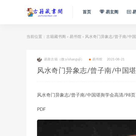
首页
易玄阁
易
当前位置：
古籍藏书阁
易书馆
风水奇门异象志/曾子南/中国
>
>
易善古籍（微:yishanguji）
易书馆
2021-08-21
风水奇门异象志/曾子南/中国堪
风水奇门异象志/曾子南/中国堪舆学会高清/98页
PDF