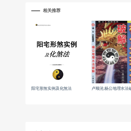
相关推荐
阳宅形煞实例及化煞法
卢顺沧,杨公地理水法