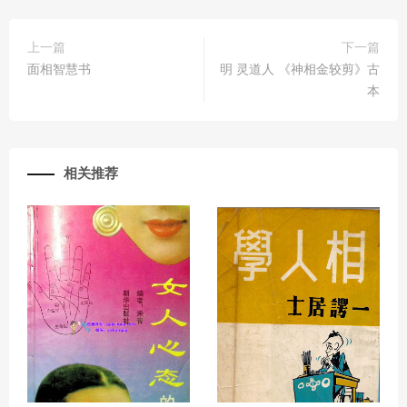
上一篇
下一篇
面相智慧书
明 灵道人 《神相金较剪》古
本
相关推荐