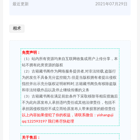
最近更新
2021年07月29日
相术
免责声明：
（1）站内所有资源均来自互联网收集或用户上传分享，本
站不拥有此类资源的版权
（2）古籍藏书阁作为网络服务提供者,对非法转载,盗版行
为的发生不具备充分监控能力.但是当版权拥有者提出侵权
指控并出示充分版权证明材料时,古籍藏书阁负有移除盗版
和非法转载作品以及停止继续传播的义务
（3）古籍藏书阁在满足前款条件下采取移除等相应措施后
不为此向原发布人承担违约责任或其他法律责任，包括不
承担因侵权指控不成立而给原发布人带来损害的赔偿责任
以上内容如果侵犯了你的权益，请联系微信：yishanguji
qq:122593197 我们将尽快处理
关于售后：