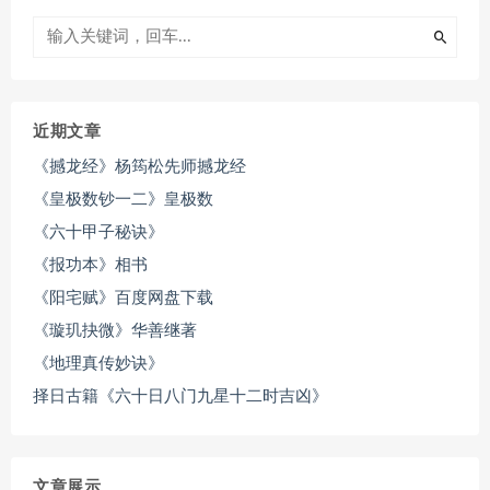
近期文章
《撼龙经》杨筠松先师撼龙经
《皇极数钞一二》皇极数
《六十甲子秘诀》
《报功本》相书
《阳宅赋》百度网盘下载
《璇玑抉微》华善继著
《地理真传妙诀》
择日古籍《六十日八门九星十二时吉凶》
文章展示