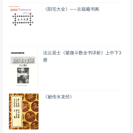
《阳宅大全》——古籍藏书阁
法云居士《紫微斗数全书详析》上中下3
册
《祕传水龙经》