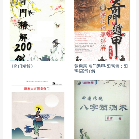
《奇门精解》
黄启霖 奇门遁甲·阳宅篇：阳
宅招运详解