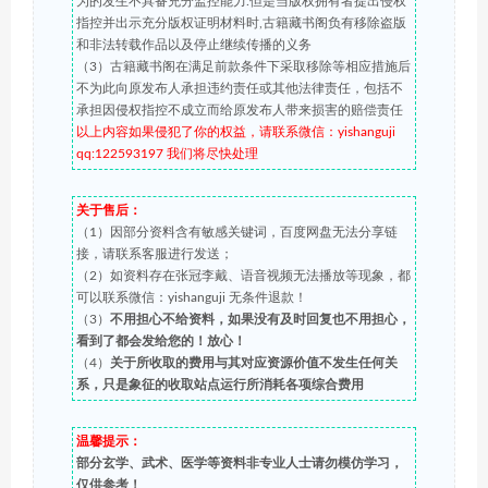
为的发生不具备充分监控能力.但是当版权拥有者提出侵权
指控并出示充分版权证明材料时,古籍藏书阁负有移除盗版
和非法转载作品以及停止继续传播的义务
（3）古籍藏书阁在满足前款条件下采取移除等相应措施后
不为此向原发布人承担违约责任或其他法律责任，包括不
承担因侵权指控不成立而给原发布人带来损害的赔偿责任
以上内容如果侵犯了你的权益，请联系微信：yishanguji
qq:122593197 我们将尽快处理
关于售后：
（1）因部分资料含有敏感关键词，百度网盘无法分享链
接，请联系客服进行发送；
（2）如资料存在张冠李戴、语音视频无法播放等现象，都
可以联系微信：yishanguji 无条件退款！
（3）
不用担心不给资料，如果没有及时回复也不用担心，
看到了都会发给您的！放心！
（4）
关于所收取的费用与其对应资源价值不发生任何关
系，只是象征的收取站点运行所消耗各项综合费用
温馨提示：
部分玄学、武术、医学等资料非专业人士请勿模仿学习，
仅供参考！