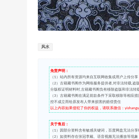
风水
免责声明：
（1）站内所有资源均来自互联网收集或用户上传分享
（2）古籍藏书阁作为网络服务提供者,对非法转载,
分版权证明材料时,古籍藏书阁负有移除盗版和非法转
（3）古籍藏书阁在满足前款条件下采取移除等相应措
控不成立而给原发布人带来损害的赔偿责任
以上内容如果侵犯了你的权益，请联系微信：yishanguji 
关于售后：
（1）因部分资料含有敏感关键词，百度网盘无法分享
（2）如资料存在张冠李戴、语音视频无法播放等现象，都可