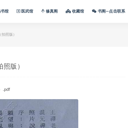
书馆
医武馆
修真阁
收藏馆
书阁—点击联系
（拍照版）
拍照版）
.pdf