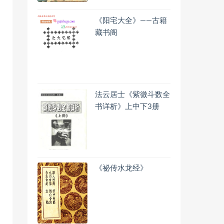
《阳宅大全》——古籍
藏书阁
法云居士《紫微斗数全
书详析》上中下3册
《祕传水龙经》