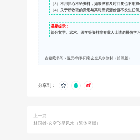
（3）
不用担心不给资料，如果没有及时回复也不用担
（4）
关于所收取的费用与其对应资源价值不发生任何
温馨提示：
部分玄学、武术、医学等资料非专业人士请勿模仿学
古籍藏书阁
»
混元禅师-阳宅玄空风水教材（拍照版）
分享到：
上一篇
林国雄-玄空飞星风水（繁体竖版）