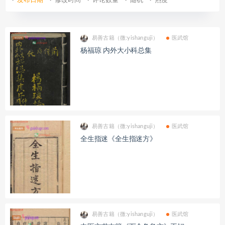
发布日期
修改时间
评论数量
随机
热度
易善古籍（微:yishanguji）
医武馆
杨福琼 内外大小科总集
易善古籍（微:yishanguji）
医武馆
全生指迷《全生指迷方》
易善古籍（微:yishanguji）
医武馆