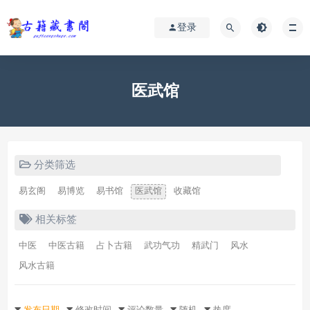
登录
医武馆
分类筛选
易玄阁
易博览
易书馆
医武馆
收藏馆
相关标签
中医
中医古籍
占卜古籍
武功气功
精武门
风水
风水古籍