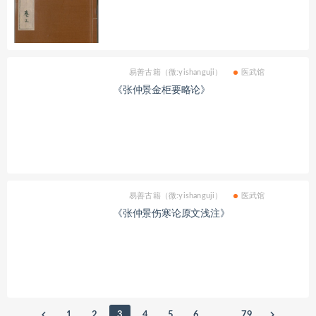
易善古籍（微:yishanguji）
医武馆
《张仲景金柜要略论》
易善古籍（微:yishanguji）
医武馆
《张仲景伤寒论原文浅注》
1
2
3
4
5
6
…
79